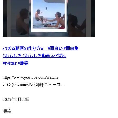
バズる動画の作り方w #面白い #面白集
#おもしろ #おもしろ動画 #バズれ
#twitter #爆笑
https://www.youtube.com/watch?
v=GQ9bvnmoyN0 姉妹ニュース…
2025年9月22日
凄笑