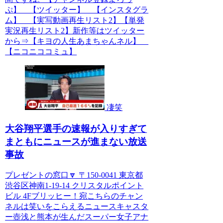
ぷ】 【ツイッター】 【インスタグラ
ム】 【実写動画再生リスト2】【単発
実況再生リスト2】新作等はツイッター
から⇒【キヨの人生あまちゃんネル】
【ニコニココミュ】
凄笑
大谷翔平選手の速報が入りすぎて
まともにニュースが進まない放送
事故
プレゼントの窓口🔽 〒150-0041 東京都
渋谷区神南1-19-14 クリスタルポイント
ビル 4Fブリッヒー！宛こちらのチャン
ネルは笑いをこらえるニュースキャスタ
ー壺浅と熊本が生んだスーパー女子アナ