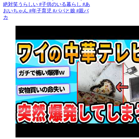
絶対笑うらしい #子供のいる暮らし #あ
おいちゃん #年子育児 #パパと娘 #親バ
カ