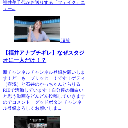
福井美千代がお送りする「フェイク」ニ
ュー...
凄笑
【福井アナブチギレ】なぜスタジ
オに一人だけ！？
新チャンネルチャンネル登録お願いしま
す！どーも！ブリッヒー！です！ゲティ
（壺浅）と石井のかっちゃんとらりる
RIEで活動しています！自分達の面白い
と思う動画をどんどん投稿していきます
のでコメント グッドボタン チャンネ
ル登録よろしくお願いしま...