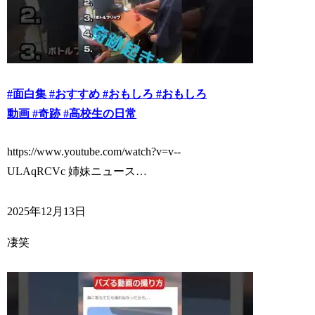
#面白集 #おすすめ #おもしろ #おもしろ
動画 #奇跡 #高校生の日常
https://www.youtube.com/watch?v=v--
ULAqRCVc 姉妹ニュース…
2025年12月13日
凄笑