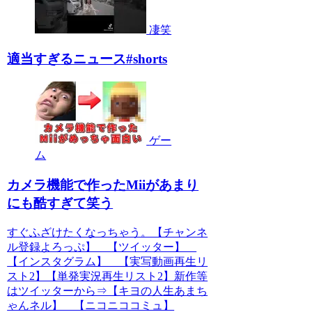
凄笑
適当すぎるニュース#shorts
ゲー
ム
カメラ機能で作ったMiiがあまり
にも酷すぎて笑う
すぐふざけたくなっちゃう。【チャンネ
ル登録よろっぷ】 【ツイッター】
【インスタグラム】 【実写動画再生リ
スト2】【単発実況再生リスト2】新作等
はツイッターから⇒【キヨの人生あまち
ゃんネル】 【ニコニココミュ】