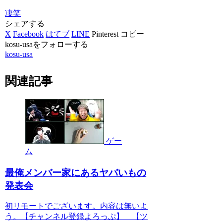
凄笑
シェアする
X
Facebook
はてブ
LINE
Pinterest
コピー
kosu-usaをフォローする
kosu-usa
関連記事
ゲー
ム
最俺メンバー家にあるヤバいもの
発表会
初リモートでございます。内容は無いよ
う。【チャンネル登録よろっぷ】 【ツ