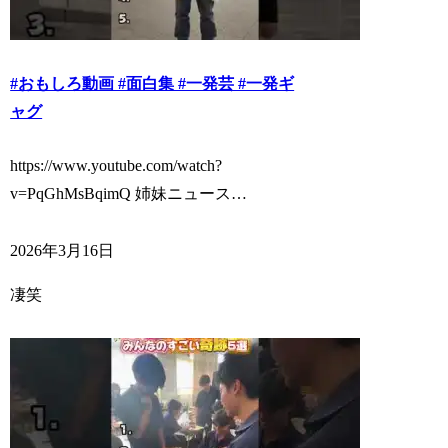
#おもしろ動画 #面白集 #一発芸 #一発ギ
ャグ
https://www.youtube.com/watch?
v=PqGhMsBqimQ 姉妹ニュース…
2026年3月16日
凄笑