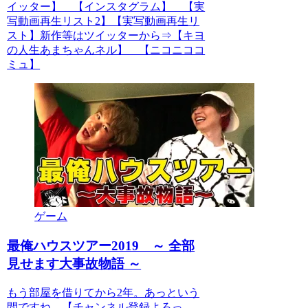
イッター】 【インスタグラム】 【実
写動画再生リスト2】【実写動画再生リ
スト】新作等はツイッターから⇒【キヨ
の人生あまちゃんネル】 【ニコニココ
ミュ】
ゲーム
最俺ハウスツアー2019 ～ 全部
見せます大事故物語 ～
もう部屋を借りてから2年。あっという
間ですね。【チャンネル登録よろっ