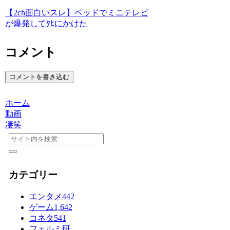
【2ch面白いスレ】ベッドでミニテレビ
が爆発してﾀﾋにかけた
コメント
コメントを書き込む
ホーム
動画
凄笑
カテゴリー
エンタメ
442
ゲーム
1,642
コネタ
541
フェルミ研