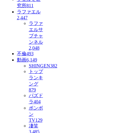
究所
811
ラファエル
2,447
ラファ
エルサ
ブチャ
ンネル
2,048
不倫
493
動画
6,149
SHINGEN
382
トップ
ランキ
ング
879
パズド
ラ
404
ボンボ
ン
TV
129
凄笑
3,485