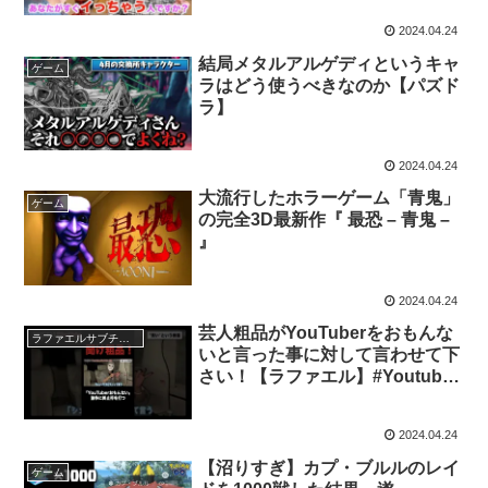
2024.04.24
結局メタルアルゲディというキャ
ゲーム
ラはどう使うべきなのか【パズド
ラ】
2024.04.24
大流行したホラーゲーム「青鬼」
ゲーム
の完全3D最新作『 最恐 – 青鬼 –
』
2024.04.24
芸人粗品がYouTuberをおもんな
ラファエルサブチャンネル
いと言った事に対して言わせて下
さい！【ラファエル】#Youtuber
おもんない #粗品 #ラファエル
2024.04.24
【沼りすぎ】カプ・ブルルのレイ
ゲーム