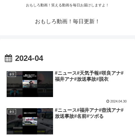
おもしろ動画！笑える動画を毎日お届けしますよ！
おもしろ動画！毎日更新！
2024-04
#ニュース#天気予報#咲良アナ#
凄笑
福井アナ#放送事故#脱衣
2024.04.30
#ニュース#福井アナ#壺浅アナ#
凄笑
放送事故#名前#ツボる