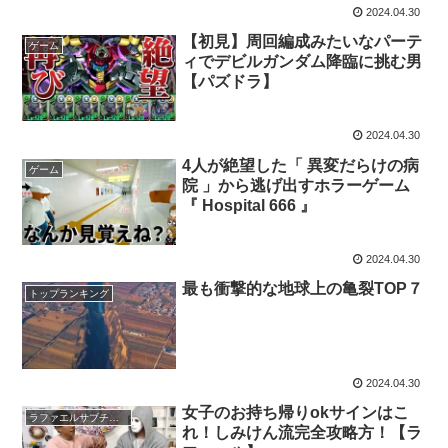
2024.04.30
【初見】周回編成みたいなパーテ
ゲーム
ィでデビルガンダム降臨に挑む男
【パズドラ】
2024.04.30
4人が絶望した「 異変だらけの病
ゲーム
院 」から逃げ出すホラーゲーム
『 Hospital 666 』
2024.04.30
最も衝撃的な地球上の亀裂TOP７
トップランキング
2024.04.30
女子のお持ち帰りokサインはこ
ラファエルサブチャンネル
れ！しみけん流完全攻略方！【ラ