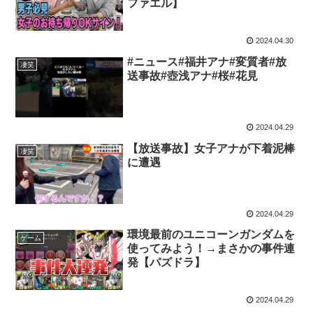
ファエル】
2024.04.30
#ニュース#福井アナ#変質者#放
凄笑
送事故#壺浅アナ#桜#花見
2024.04.29
【放送事故】女子アナが下着泥棒
凄笑
に遭遇
2024.04.29
環境最前のユニコーンガンダムを
ゲーム
使ってみよう！→まさかの事件連
発【パズドラ】
2024.04.29