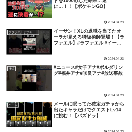
ドを1000戦した結果…遂
に…！！【ポケモンGO】
2024.04.23
イーサン！XLの退職を当てたオ
ラファエルサブチャンネル
ーラが見える特級術師登場！【ラ
ファエル】#ラファエル #イーサ
ン #特急術師
2024.04.23
#ニュース#女子アナ#ボルダリン
凄笑
グ#福井アナ#咲良アナ#放送事故
2024.04.23
メールに眠ってた確定ガチャから
ゲーム
出たキャラだけでクエストLv14
に挑む！【パズドラ】
2024.04.23