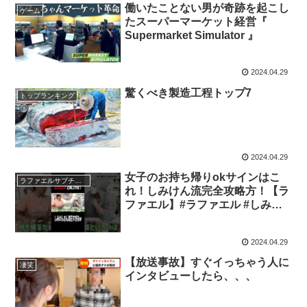
働いたことない男が奇跡を起こし
ゲーム
たスーパーマーケット経営『
Supermarket Simulator 』
2024.04.29
驚くべき製造工程トップ7
トップランキング
2024.04.29
女子のお持ち帰りokサインはこ
ラファエルサブチャンネル
れ！しみけん流完全攻略方！【ラ
ファエル】#ラファエル #しみけ
ん #お持ち帰り完全攻略方
2024.04.29
【放送事故】すぐイっちゃう人に
凄笑
インタビューしたら、、、