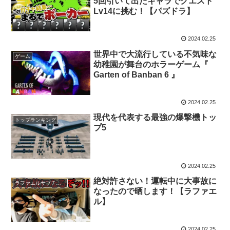
5回引いて出たキャラでクエスト
Lv14に挑む！【パズドラ】
2024.02.25
世界中で大流行している不気味な
ゲーム
幼稚園が舞台のホラーゲーム『
Garten of Banban 6 』
2024.02.25
現代を代表する最強の爆撃機トッ
トップランキング
プ5
2024.02.25
絶対許さない！運転中に大事故に
ラファエルサブチャンネル
なったので晒します！【ラファエ
ル】
2024.02.25