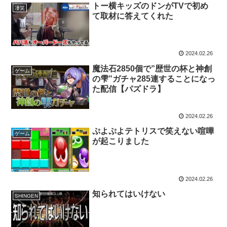
トー横キッズのドンがTVで初め
凄笑
て取材に答えてくれた
2024.02.26
魔法石2850個で”歴世の杯と神創
ゲーム
の雫”ガチャ285連することになっ
た配信【パズドラ】
2024.02.26
ぷよぷよテトリスで笑えない喧嘩
ゲーム
が起こりました
2024.02.26
知られてはいけない
SHINGEN