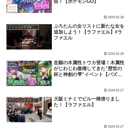
告！【ポケモンGO】
2024.02.28
ぷろたんの女リストに新たな女を
ラファエルサブチャンネル
追加しよう！【ラファエル】#ラ
ファエル
2024.02.28
念願の木属性トウカ登場！木属性
ゲーム
がじわじわ復権してきた”歴世の
杯と神創の雫”イベント【パズド
ラ】
2024.02.27
大阪ミナミでビル一棟借りまし
ラファエルサブチャンネル
た！【ラファエル】
2024.02.27