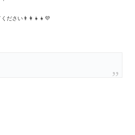
‍👩‍👧‍👧💜