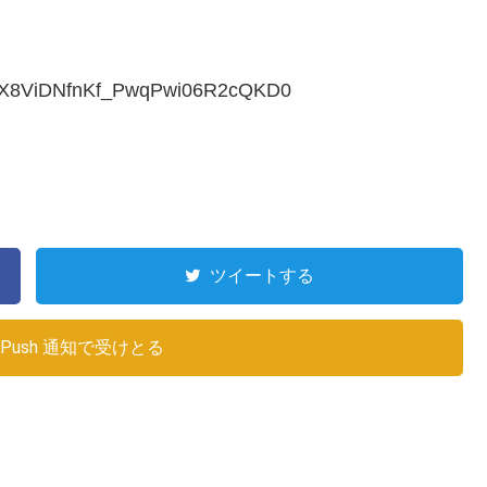
j4loX8ViDNfnKf_PwqPwi06R2cQKD0
ツイートする
Push 通知で受けとる