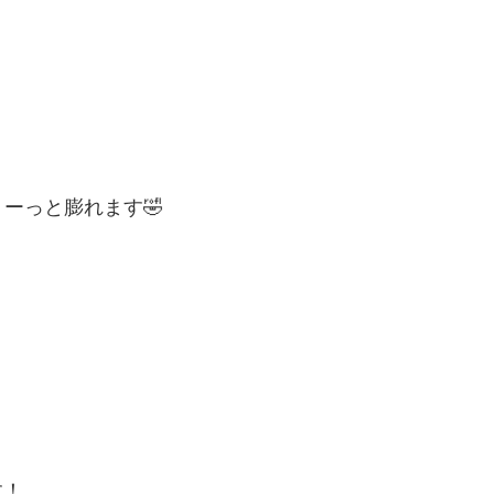
ーっと膨れます🤣
す！