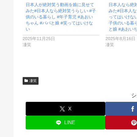
日本人が絶対笑う動画を娘に見せて
日本人なら絶
みた#日本人なら絶対笑うらしい #子
みた#日本人な
供のいる暮らし #年子育児 #あおい
ってはいけない
ちゃん #パパと娘 #笑ってはいけな
子供のいる暮ら
い
と娘 #あおい
2025年11月25日
2025年8月16日
凄笑
凄笑
凄笑
シ
X
LINE