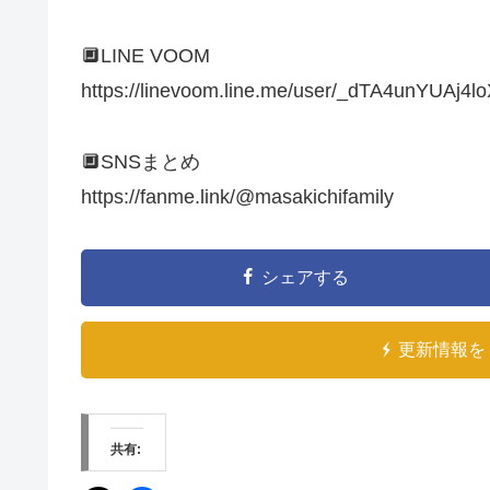
🔲LINE VOOM
https://linevoom.line.me/user/_dTA4unYUA
🔲SNSまとめ
https://fanme.link/@masakichifamily
シェアする
更新情報を 
共有: