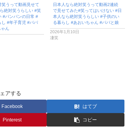
対笑うって動画見せて
日本人なら絶対笑うって動画2連続
ら絶対笑うらしい #笑
で見せてみた#笑ってはいけない #日
 #パンパンの日常 #
本人なら絶対笑うらしい #子供のい
し #年子育児 #パパ
る暮らし #あおいちゃん #パパと娘
ちゃん
2026年1月10日
凄笑
ェアする
Facebook
はてブ
Pinterest
コピー