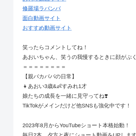
修羅場ラバンバ
面白動画サイト
おすすめ動画サイト
笑ったらコメントしてね！
あおいちゃん、笑うの我慢するときに顔がぷく
＝＝＝＝＝＝＝＝
【親バカパパの日常】
👧あおい3歳&👶すみれ1才
娘たちの成長を一緒に見守ってね❣️
TikTokがメインだけど他SNSも強化中です！
2023年8月からYouTubeショート本格始動！
毎日2本、夕方と夜にショート動画をUPしま