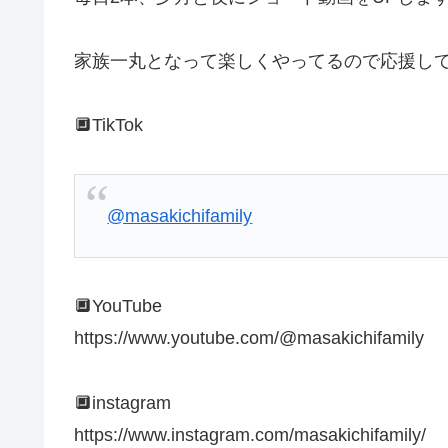
家族一丸となって楽しくやってるので応援してください
🔲TikTok
@masakichifamily
🔲YouTube
https://www.youtube.com/@masakichifamily
🔲instagram
https://www.instagram.com/masakichifamily/