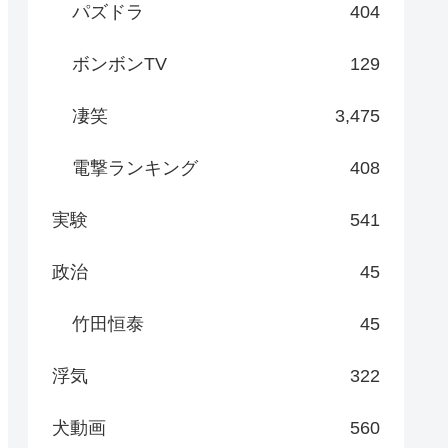
パズドラ
404
ボンボンTV
129
凄笑
3,475
電撃ランキング
408
実験
541
政治
45
竹田恒泰
45
浮気
322
犬動画
560