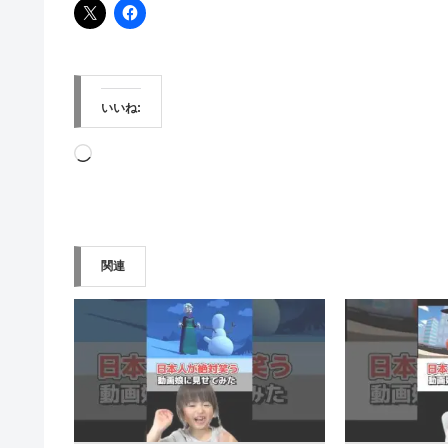
いいね:
読
み
込
み
関連
中…