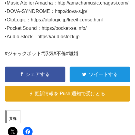
▪️Music Atelier Amacha：http://amachamusic.chagasi.com/
▪️DOVA-SYNDROME：http://dova-s.jp/
▪️OtoLogic：https://otologic.jp/free/license.html
▪️Pocket Sound：https://pocket-se.info/
▪️Audio Stock：https://audiostock.jp
#ジャックポット#浮気#不倫#離婚
シェアする
ツイートする
更新情報を Push 通知で受けとる
共有: