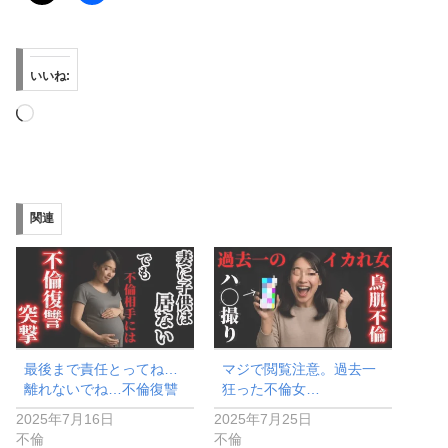
いいね:
読
み
込
み
関連
中…
最後まで責任とってね…
マジで閲覧注意。過去一
離れないでね…不倫復讐
狂った不倫女…
2025年7月16日
2025年7月25日
不倫
不倫