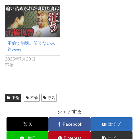
不倫で崩壊。笑えない末
路www
2025年7月29日
不倫
不倫
不倫
浮気
シェアする
X
Facebook
はてブ
LINE
Pinterest
コピー