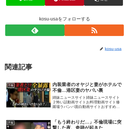
kosu-usaをフォローする
kosu-usa
関連記事
内装業者のオヤジと妻がホテルで
不倫
不倫…港区妻のヤバい裏
姉妹ニュースサイト姉妹ニュースサイト
２怖い話動画サイトお料理動画サイト修
羅場ラバンバ面白動画サイトおすすめ動
画サイト【サブチャンネル】【ダンベル
HERO K 日常浮気スタンプ】【結婚相談
所HP】〜コノ街〜 「K」 〜Cry〜
「もう終わりだ…」不倫現場に突
不倫
「K」 ※本...
撃した夜、奇跡が起きた