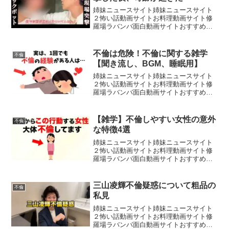
姉妹ニュースサイト姉妹ニュースサイト
２怖い話動画サイトお料理動画サイト修
羅場ラバンバ面白動画サイトおすすめ動
画サイト《使用音源URL》・Music
Atelier Amacha：・DOVA-
SYNDROME：・OtoLogic：・Pocke...
不倫は危険！不倫に関する雑学
不倫
【聞き流し、BGM、睡眠用】
姉妹ニュースサイト姉妹ニュースサイト
２怖い話動画サイトお料理動画サイト修
羅場ラバンバ面白動画サイトおすすめ動
画サイト関連動画_ _ _ _ _ _ _ _ _ _ _ _ _
_ _ _ _ _ _ _ _ _ _ _ ご覧いただきありが
と...
【雑学】不倫しやすい女性の意外
不倫
な特徴4選
姉妹ニュースサイト姉妹ニュースサイト
２怖い話動画サイトお料理動画サイト修
羅場ラバンバ面白動画サイトおすすめ動
画サイトご視聴ありがとうございます！
このチャンネル「人生がちょっと楽にな
る雑学」では、人間関係、恋愛、結婚、
三山凌輝不倫疑惑について粗品の
不倫
夫婦関係、そして時には不...
私見
姉妹ニュースサイト姉妹ニュースサイト
２怖い話動画サイトお料理動画サイト修
羅場ラバンバ面白動画サイトおすすめ動