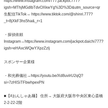
https://www.instagram.com/777.jackpot.777?
igsh=MThjMGdlbTdvOXkwYg%3D%3D&utm_source=qr
生配信TikTok→ https://www.tiktok.com/@shinri.777?
_t=8jXkF3hs5ha&_r=1
・探偵依頼
Instagram→https://www.instagram.com/jackpot.daichi777?
igsh=eHAxcWQwYXpzZzlj
スポンサー企業様
・和光葬儀社→https://youtu.be/Xd8uvlrU2qQ?
si=7zHlSiTFbwhpexPN
■【#おんしゃあ麺】 住所→ 大阪府大阪市中央区東心斎橋
2-2-22-2階