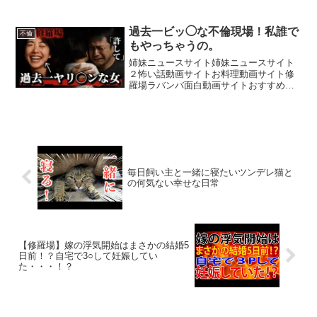
画サイト粗品伝説の2400万円動画はこち
ら
過去一ビッ◯な不倫現場！私誰で
不倫
もやっちゃうの。
姉妹ニュースサイト姉妹ニュースサイト
２怖い話動画サイトお料理動画サイト修
羅場ラバンバ面白動画サイトおすすめ動
画サイトメンバーシップ→ ･しんり
Instagram→ ・生配信tiktok→ ・依頼用
Instagram→ スポンサー企業様・和光...
毎日飼い主と一緒に寝たいツンデレ猫と
の何気ない幸せな日常
【修羅場】嫁の浮気開始はまさかの結婚5
日前！？自宅で3○して妊娠してい
た・・・！？