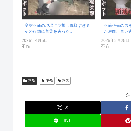
変態不倫の現場に突撃→異様すぎる
不倫妊娠の男を
その行動に言葉を失った…
た瞬間、言い
2026年4月6日
2026年3月25日
不倫
不倫
不倫
不倫
浮気
シ
X
LINE