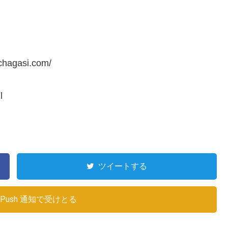
chagasi.com/
l
ツイートする
Push 通知で受けとる