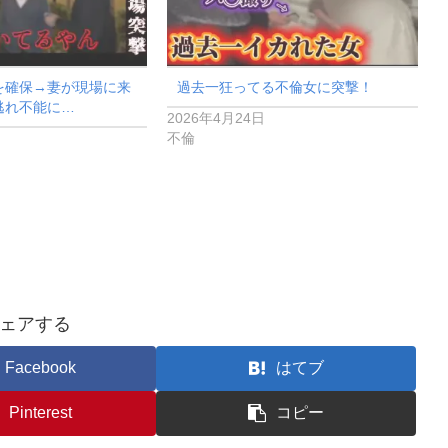
確保→妻が現場に来
過去一狂ってる不倫女に突撃！
逃れ不能に…
2026年4月24日
不倫
ェアする
Facebook
はてブ
Pinterest
コピー