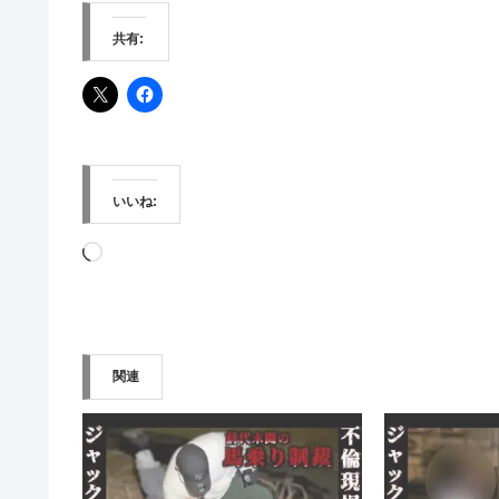
共有:
いいね:
読
み
込
み
関連
中…