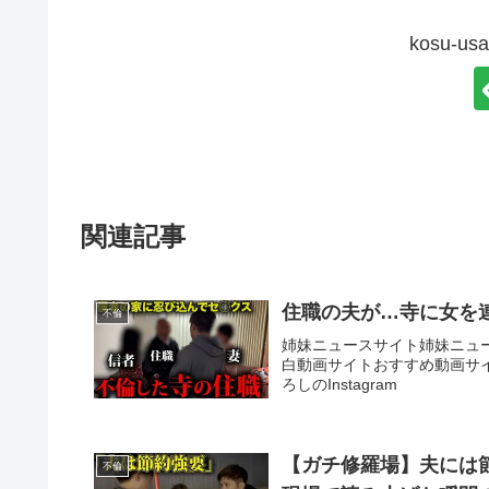
kosu-
関連記事
住職の夫が…寺に女を
不倫
姉妹ニュースサイト姉妹ニュ
白動画サイトおすすめ動画サイトTi
ろしのInstagram
【ガチ修羅場】夫には
不倫