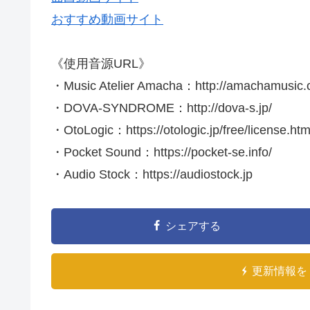
おすすめ動画サイト
《使用音源URL》
・Music Atelier Amacha：http://amachamusic.
・DOVA-SYNDROME：http://dova-s.jp/
・OtoLogic：https://otologic.jp/free/license.htm
・Pocket Sound：https://pocket-se.info/
・Audio Stock：https://audiostock.jp
シェアする
更新情報を 