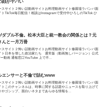
の顔がヤバい
ースサイト２怖い話動画サイトお料理動画サイト修羅場ラバンバ面
kTok毎日配信！相談はInstagramで受付中ひろしのTikTok ひ
がダブル不倫。松本大臣と統一教会の関係とは？元
さんと一月万冊
ースサイト２怖い話動画サイトお料理動画サイト修羅場ラバンバ面
イト日本を壊した政治家たち 通常版（動画無しバージョン）公式
画 通報窓口YouTube 上で不...
ルエンサーと不倫で詰むwww
ースサイト２怖い話動画サイトお料理動画サイト修羅場ラバンバ面
イトこのチャンネルは、時事に関する話題やニュースを取り上げて
やゴシップ、面白いネタまであらゆる情報を...