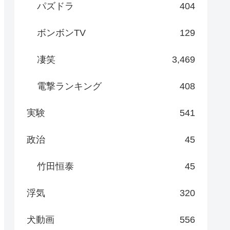
パズドラ
404
ボンボンTV
129
凄笑
3,469
電撃ランキング
408
実験
541
政治
45
竹田恒泰
45
浮気
320
犬動画
556