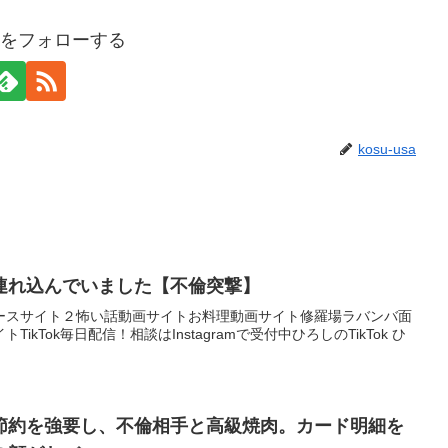
usaをフォローする
kosu-usa
連れ込んでいました【不倫突撃】
ースサイト２怖い話動画サイトお料理動画サイト修羅場ラバンバ面
kTok毎日配信！相談はInstagramで受付中ひろしのTikTok ひ
節約を強要し、不倫相手と高級焼肉。カード明細を