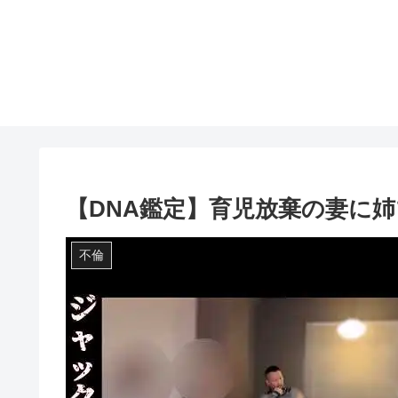
【DNA鑑定】育児放棄の妻に姉フ
不倫