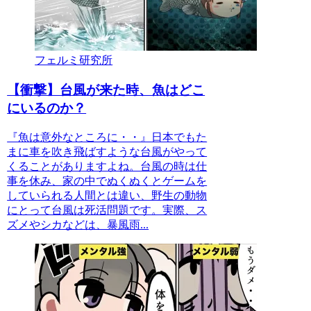
フェルミ研究所
【衝撃】台風が来た時、魚はどこ
にいるのか？
『魚は意外なところに・・』日本でもた
まに車を吹き飛ばすような台風がやって
くることがありますよね。台風の時は仕
事を休み、家の中でぬくぬくとゲームを
していられる人間とは違い、野生の動物
にとって台風は死活問題です。実際、ス
ズメやシカなどは、暴風雨...