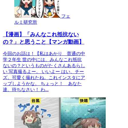
フェ
ルミ研究所
【漫画】「みんなこれ抵抗ない
の？」と思うこと【マンガ動画】
今回のお話は！【私はあかり 普通の中
学２年生 世の中には、みんなこれ抵抗
ないの？というものがたくさんあるらし
い 写真撮るよー。 いいよー はい、チー
ズ。可愛く撮れたね。これインスタにア
ップしようかな。 ちょっと！ あなた
達、待ちなさい！ わ...