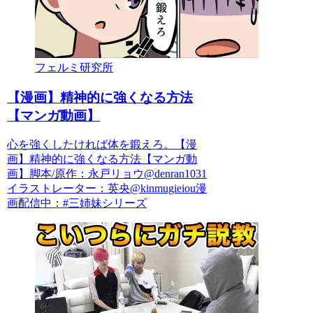
フェルミ研究所
【漫画】精神的に強くなる方法
【マンガ動画】
心を強くしたければ体を鍛えろ。【漫
画】精神的に強くなる方法【マンガ動
画】脚本/原作：永戸リョウ@denran1031
イラストレーター：英央@kinmugieiou漫
画配信中：#三姉妹シリーズ