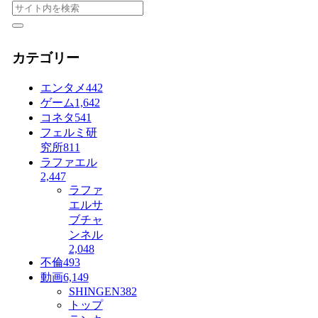
カテゴリー
エンタメ
442
ゲーム
1,642
コネタ
541
フェルミ研
究所
811
ラファエル
2,447
ラファ
エルサ
ブチャ
ンネル
2,048
不倫
493
動画
6,149
SHINGEN
382
トップ