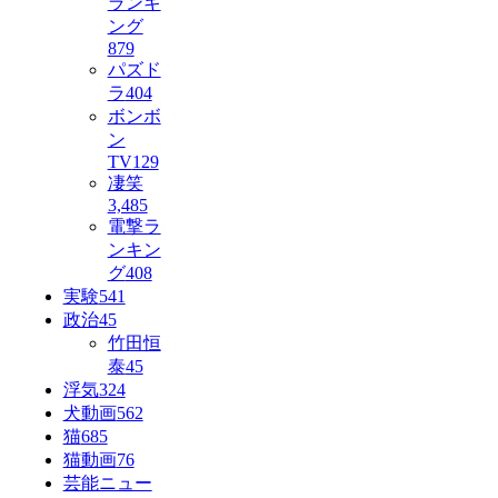
ランキ
ング
879
パズド
ラ
404
ボンボ
ン
TV
129
凄笑
3,485
電撃ラ
ンキン
グ
408
実験
541
政治
45
竹田恒
泰
45
浮気
324
犬動画
562
猫
685
猫動画
76
芸能ニュー