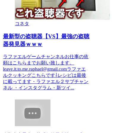
コネタ
最新型の盗聴器【VS】最強の盗聴
器発見器ｗｗｗ
ラファエルゲームチャンネルお仕事の依
頼はこちらまでお願い致します。
leave.it.to.me.raphael@gmail.comラファエ
ルクッキングこちらです⇩レシピは最後
に載ってます・ラファエル２サブチャン
ネル ・インスタグラム・新ツイ...