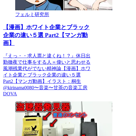
フェルミ研究所
【漫画】ホワイト企業とブラック
企業の違い５選 Part2【マンガ動
画】
『えっ・・求人票と違くね！？』休日出
勤徹夜で仕事をする人＝偉いと思わせる
風潮残業代がでない精神論【漫画】ホワ
イト企業とブラック企業の違い５選
Part2【マンガ動画】イラスト：桐生
@kirinama0080〜音楽〜甘茶の音楽工房
DOVA