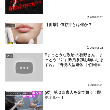
2018.05.23
【衝撃】依存症とは何か？
コネタ
2018.05.23
#まっとうな政治 の枝野さん、ま
政治
っとう『に』政治参加お願いしま
すね。 #野党大型連休 ｜竹田恒泰
チャンネル
2018.05.23
(改）第２回素人を金で買う！即
ラファエルサブチャンネル
ホテルへ！