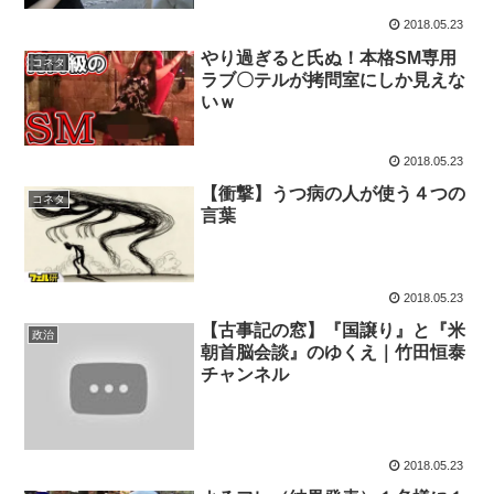
2018.05.23
やり過ぎると氏ぬ！本格SM専用
コネタ
ラブ〇テルが拷問室にしか見えな
いｗ
2018.05.23
【衝撃】うつ病の人が使う４つの
コネタ
言葉
2018.05.23
【古事記の窓】『国譲り』と『米
政治
朝首脳会談』のゆくえ｜竹田恒泰
チャンネル
2018.05.23