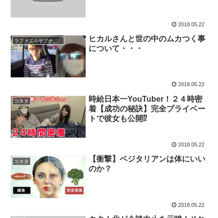
｜竹田恒泰チャンネル
2018.05.22
ヒカルさんと世の中のムカつく事
ラファエルサブチャンネル
について・・・
2018.05.22
時給日本一YouTuber！２４時密
コネタ
着【成功の秘訣】完全プライベー
トで彼女も公開⁉
2018.05.22
【衝撃】ベジタリアンは体にいい
コネタ
のか？
2018.05.22