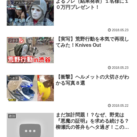
よるフレ（結果発表）１名様に１
ラファエルサブチャンネル
０万円プレゼント！
2018.05.23
【実写】荒野行動を本気で再現し
コネタ
てみた！Knives Out
2018.05.23
【衝撃】ヘルメットの大切さがわ
コネタ
かる写真８選
2018.05.22
まだ加計問題！？なぜ、野党は
政治
『悪魔の証明』を求める続ける？
柳瀬氏の答弁もヘタ過ぎ！この
際、どう答弁すべきか教えます。