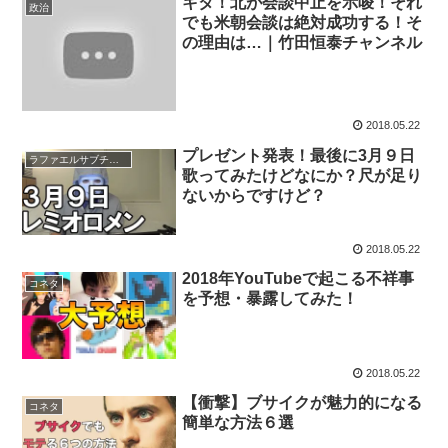
キタ！北が会談中止を示唆！それ
政治
でも米朝会談は絶対成功する！そ
の理由は…｜竹田恒泰チャンネル
2018.05.22
プレゼント発表！最後に3月９日
ラファエルサブチャンネル
歌ってみたけどなにか？尺が足り
ないからですけど？
2018.05.22
2018年YouTubeで起こる不祥事
コネタ
を予想・暴露してみた！
2018.05.22
【衝撃】ブサイクが魅力的になる
コネタ
簡単な方法６選