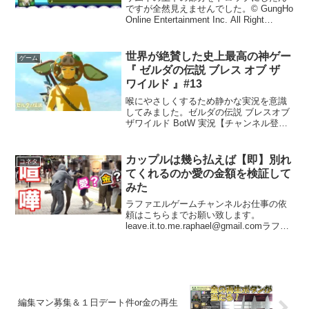
ですが全然見えませんでした。© GungHo
Online Entertainment Inc. All Right
Reserved.当コンテンツの再利用（再転
載・配布など）は、禁止しています。
【メンバ...
世界が絶賛した史上最高の神ゲー
ゲーム
『 ゼルダの伝説 ブレス オブ ザ
ワイルド 』#13
喉にやさしくするため静かな実況を意識
してみました。ゼルダの伝説 ブレスオブ
ザワイルド BotW 実況【チャンネル登録
よろっぷ】 【ツイッター】 【インス
タグラム】 次 ⇒【ゼルダの伝説 ブレス
オブ ザ ワイルド再生リスト】【単発実況
カップルは幾ら払えば【即】別れ
コネタ
再生リ...
てくれるのか愛の金額を検証して
みた
ラファエルゲームチャンネルお仕事の依
頼はこちらまでお願い致します。
leave.it.to.me.raphael@gmail.comラファ
エルクッキングこちらです⇩レシピは最後
に載ってます・ラファエル２サブチャン
ネル ・インスタグラム・新ツイ...
編集マン募集＆１日デート件or金の再生