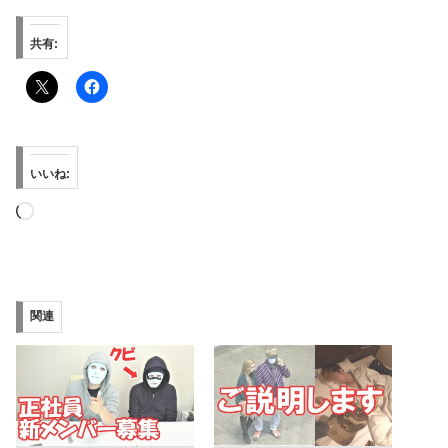
共有:
いいね:
読
み
込
み
関連
中…