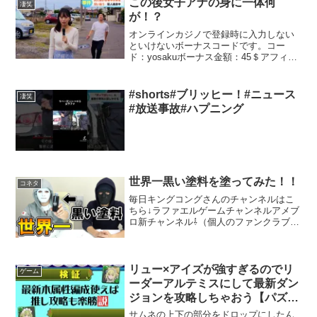
この後女子アナの身に一体何
凄笑
が！？
オンラインカジノで登録時に入力しない
といけないボーナスコードです。コー
ド：yosakuボーナス金額：45＄アフィリ
エイトリンク⬇️ボーナスコードを有効にす
るためにはKYC認証が必要です。プレゼ
ントの窓口🔽〒153-0044 東京都目黒区大
#shorts#ブリッヒー！#ニュース
凄笑
橋...
#放送事故#ハプニング
世界一黒い塗料を塗ってみた！！
コネタ
毎日キングコングさんのチャンネルはこ
ちら↓ラファエルゲームチャンネルアメブ
ロ新チャンネル⇩（個人のファンクラブ始
めました）ファンクラブ会員登録はこち
ら↓ラファエルクッキングこちらです⇩レ
シピは最後に載ってます炎上軍の休日⇩ヒ
カル・シバター・...
リュー×アイズが強すぎるのでリ
ゲーム
ーダーアルテミスにして最新ダン
ジョンを攻略しちゃおう【パズド
ラ】
サムネの上下の部分をドロップにしたん