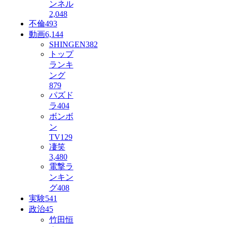
ンネル
2,048
不倫
493
動画
6,144
SHINGEN
382
トップ
ランキ
ング
879
パズド
ラ
404
ボンボ
ン
TV
129
凄笑
3,480
電撃ラ
ンキン
グ
408
実験
541
政治
45
竹田恒