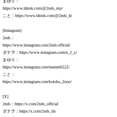
まゆり：
https://www.tiktok.com/@2nds_myr
こと：https://www.tiktok.com/@2nds_kt
[Instagram]
2nds：
https://www.instagram.com/2nds.official/
ダナヲ：https://www.instagram.com/n_2_y/
まゆり：
https://www.instagram.com/mamm0222/
こと：
https://www.instagram.com/kotoha_2ooo/
[X]
2nds：https://x.com/2nds_official
ダナヲ：https://x.com/2nds_dn