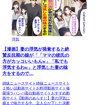
浮気
【漫画】妻の浮気が発覚すると絶
賛反抗期の娘が「「ママの彼氏の
方がカッコいいもんw」「私でも
浮気するわw」と浮気した妻の味
方をするので…
姉妹ニュースサイト姉妹ニュースサイト
２怖い話動画サイトお料理動画サイト修
羅場ラバンバ面白動画サイトおすすめ動
画サイト【動画のあらすじ】妻の浮気に
娘まで味方する中、主人公が下した決断