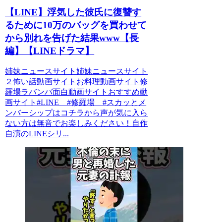
【LINE】浮気した彼氏に復讐す
るために10万のバッグを買わせて
から別れを告げた結果www【長
編】【LINEドラマ】
姉妹ニュースサイト姉妹ニュースサイト
２怖い話動画サイトお料理動画サイト修
羅場ラバンバ面白動画サイトおすすめ動
画サイト#LINE #修羅場 #スカッとメ
ンバーシップはコチラから声が気に入ら
ない方は無音でお楽しみください！自作
自演のLINEシリ...