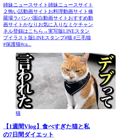
姉妹ニュースサイト姉妹ニュースサイト
２怖い話動画サイトお料理動画サイト修
羅場ラバンバ面白動画サイトおすすめ動
画サイトかなりお気に入りなミケチャン
ネル登録はこちら→実写版LINEスタン
プイラスト版LINEスタンプ#猫 #三毛猫
#保護猫#ca...
猫
【1週間Vlog】食べすぎた猫と私
の7日間ダイエット