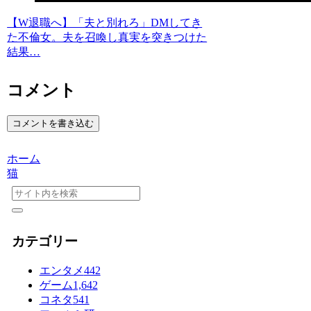
【W退職へ】「夫と別れろ」DMしてき
た不倫女。夫を召喚し真実を突きつけた
結果…
コメント
コメントを書き込む
ホーム
猫
カテゴリー
エンタメ
442
ゲーム
1,642
コネタ
541