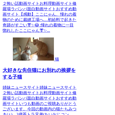
２怖い話動画サイトお料理動画サイト修
羅場ラバンバ面白動画サイトおすすめ動
画サイト【感動】ここにゃん、憧れの着
物のために裁縫工場へ…初給料で起きた
奇跡がすごい👘✨😳 :憧れの着物に一目
惚れしたここにゃん👘✨...
猫
大好きな先住猫にお別れの挨拶を
する子猫
姉妹ニュースサイト姉妹ニュースサイト
２怖い話動画サイトお料理動画サイト修
羅場ラバンバ面白動画サイトおすすめ動
画サイトいつも動画のご視聴ありがとう
ございます。今回の動画内の猫たちみつ
き(♀) 3歳茶トラ兄弟(ちいおじコン