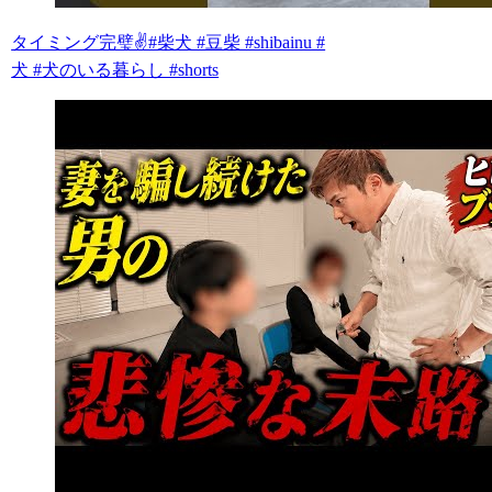
タイミング完璧✌️#柴犬 #豆柴 #shibainu #
犬 #犬のいる暮らし #shorts