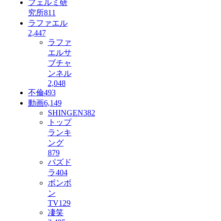
フェルミ研
究所
811
ラファエル
2,447
ラファ
エルサ
ブチャ
ンネル
2,048
不倫
493
動画
6,149
SHINGEN
382
トップ
ランキ
ング
879
パズド
ラ
404
ボンボ
ン
TV
129
凄笑