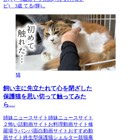
ビ) 3歳 てる(輝)...
猫
飼い主に先立たれて心を閉ざした
保護猫を思い切って触ってみた
ら…
姉妹ニュースサイト姉妹ニュースサイト
２怖い話動画サイトお料理動画サイト修
羅場ラバンバ面白動画サイトおすすめ動
画サイト終生型保護猫シェルター鼓猫庵