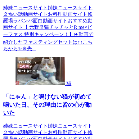
姉妹ニュースサイト姉妹ニュースサイト
２怖い話動画サイトお料理動画サイト修
羅場ラバンバ面白動画サイトおすすめ動
画サイト【 元野良猫チャチャとR me×ビ
ーファス 特別キャンペーン！】⏩️動画で
紹介したファスティングセットは↑↑こち
らから✨※先...
猫
「にゃん」と鳴けない猫が初めて
鳴いた日、その理由に皆の心が動
いた
姉妹ニュースサイト姉妹ニュースサイト
２怖い話動画サイトお料理動画サイト修
羅場ラバンバ面白動画サイトおすすめ動