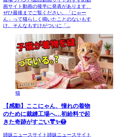
画サイト動画の後半に発表があります、
ぜひ最後までご覧ください。「にゃー
ん」って猫らしく鳴いたことのないもす
け。そんなもすけがついに「...
猫
【感動】ここにゃん、憧れの着物
のために裁縫工場へ…初給料で起
きた奇跡がすごい👘✨😳
姉妹ニュースサイト姉妹ニュースサイト