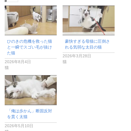
ひのきの危機を救った猫
豪快すぎる母猫に圧倒さ
と一瞬でスゴい毛が抜け
れる気弱な太目の猫
た猫
2026年3月28日
2026年8月4日
猫
猫
「俺は歩かん」断固反対
を貫く太猫
2026年5月10日