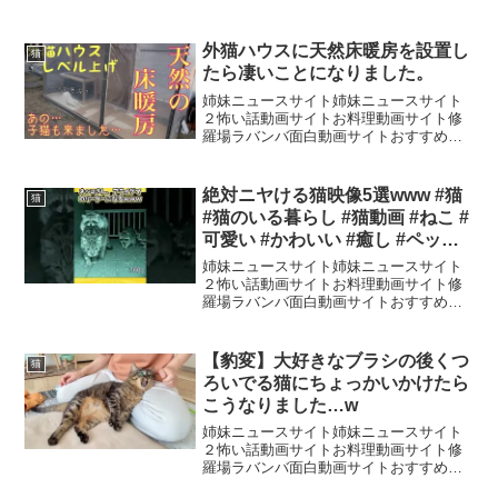
画サイトこてんに初めて耳掃除した時の
動画です！【マジ感謝！マウンテンソー
セージ生徒会（サポートメンバー）】今
外猫ハウスに天然床暖房を設置し
猫
まで出してなかった様な「...
たら凄いことになりました。
姉妹ニュースサイト姉妹ニュースサイト
２怖い話動画サイトお料理動画サイト修
羅場ラバンバ面白動画サイトおすすめ動
画サイトこのチャンネルは、一匹の野良
猫チコを保護し、間も無く自宅の庭先に
あったポンコツ芝刈り機の中で産声をあ
絶対ニヤける猫映像5選www #猫
猫
げた白い子猫の発見から物...
#猫のいる暮らし #猫動画 #ねこ #
可愛い #かわいい #癒し #ペット
#動物 #2ch #shorts
姉妹ニュースサイト姉妹ニュースサイト
２怖い話動画サイトお料理動画サイト修
羅場ラバンバ面白動画サイトおすすめ動
画サイト
【豹変】大好きなブラシの後くつ
猫
ろいでる猫にちょっかいかけたら
こうなりました…w
姉妹ニュースサイト姉妹ニュースサイト
２怖い話動画サイトお料理動画サイト修
羅場ラバンバ面白動画サイトおすすめ動
画サイト元地域猫と30代夫婦の日々をお