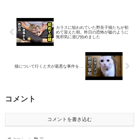
送りします。ミミちゃん（くま子）・元
地域猫の女の子・ある日体に大きな傷を
負ってしまい保護されお...
カラスに狙われていた野良子猫たちが初
めて迎えた朝。昨日の恐怖が嘘のように
無邪気に遊び始めました
猫について行くと犬が最悪な事件を…
コメント
コメントを書き込む
ホーム
猫