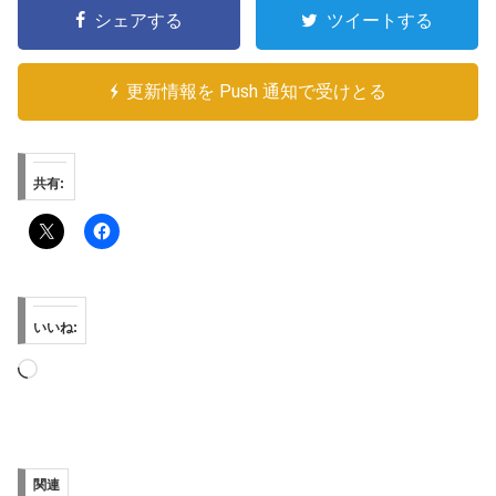
シェアする
ツイートする
更新情報を Push 通知で受けとる
共有:
いいね:
読
み
込
み
関連
中…