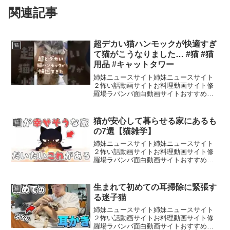
関連記事
超デカい猫ハンモックが快適すぎ
猫
て猫がこうなりました… #猫 #猫
用品 #キャットタワー
姉妹ニュースサイト姉妹ニュースサイト
２怖い話動画サイトお料理動画サイト修
羅場ラバンバ面白動画サイトおすすめ動
画サイト---我が家のリルム（りっちゃ
ん）は顔以外を触られるのが苦手でシャ
ーシャーしてしまうことがあります‼️この
猫が安心して暮らせる家にあるも
猫
ため、ブラッシング...
の7選【猫雑学】
姉妹ニュースサイト姉妹ニュースサイト
２怖い話動画サイトお料理動画サイト修
羅場ラバンバ面白動画サイトおすすめ動
画サイトツンとして見える猫が実はめち
ゃくちゃ語るチャンネルです。テーマは
「猫の雑学」🐈‍⬛でもただの解説じゃな
生まれて初めての耳掃除に緊張す
猫
くてジト目でちょっと拗...
る迷子猫
姉妹ニュースサイト姉妹ニュースサイト
２怖い話動画サイトお料理動画サイト修
羅場ラバンバ面白動画サイトおすすめ動