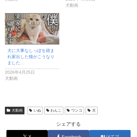
犬動画
犬に大事なしっぽを踏ま
れ家出した猫がこうなり
ました…
2026年4月25日
犬動画
犬動画
いぬ
わんこ
ワンコ
犬
シェアする
X
Facebook
はてブ