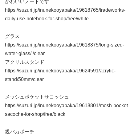
かわいいノートです
https://suzuri.jp/inunekooyabaka/19618765/tradeworks-
daily-use-notebook-for-shop/free/white
グラス
https://suzuri.jp/inunekooyabaka/19618875/long-sized-
water-glass/l/clear
アクリルスタンド
https://suzuri.jp/inunekooyabaka/19624591/acrylic-
stand/50mm/clear
メッシュポケットサコッシュ
https://suzuri.jp/inunekooyabaka/19618801/mesh-pocket-
sacoche-for-shop/free/black
親バカポーチ