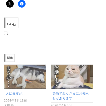
いいね:
読
み
込
み
関連
中…
犬に異変が…
緊急でみなさまにお知ら
せがあります…
2026年6月13日
犬動画
2026年4月30日