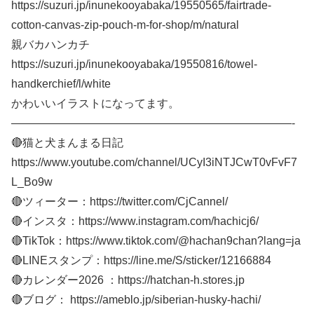
https://suzuri.jp/inunekooyabaka/19550565/fairtrade-
cotton-canvas-zip-pouch-m-for-shop/m/natural
親バカハンカチ
https://suzuri.jp/inunekooyabaka/19550816/towel-
handkerchief/l/white
かわいいイラストになってます。
—————————————————————————-
🔴猫と犬まんまる日記
https://www.youtube.com/channel/UCyI3iNTJCwT0vFvF7
L_Bo9w
🔴ツィーター：https://twitter.com/CjCannel/
🔴インスタ：https://www.instagram.com/hachicj6/
🔴TikTok：https://www.tiktok.com/@hachan9chan?lang=ja
🔴LINEスタンプ：https://line.me/S/sticker/12166884
🔴カレンダー2026 ：https://hatchan-h.stores.jp
🔴ブログ： https://ameblo.jp/siberian-husky-hachi/