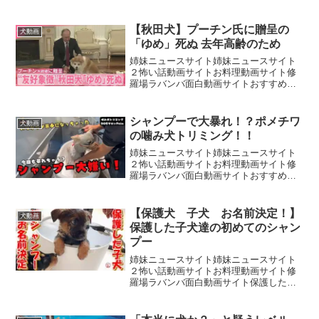
画サイト我が家は少し前までうにのある
行動に悩まされていました。色々と試す
中で活躍してくれたのが、今回新しく登
【秋田犬】プーチン氏に贈呈の
犬動画
場した「ファーボミニ36...
「ゆめ」死ぬ 去年高齢のため
姉妹ニュースサイト姉妹ニュースサイト
２怖い話動画サイトお料理動画サイト修
羅場ラバンバ面白動画サイトおすすめ動
画サイトかつての日露友好の象徴的な存
在でした。秋田県がロシアのプーチン大
統領に贈呈した秋田犬の「ゆめ」が去
シャンプーで大暴れ！？ポメチワ
犬動画
年、高齢のため死んでいたこ...
の噛み犬トリミング！！
姉妹ニュースサイト姉妹ニュースサイト
２怖い話動画サイトお料理動画サイト修
羅場ラバンバ面白動画サイトおすすめ動
画サイト本日の噛み犬トリミングお客様
は２回目のご来店ポメラニアンとチワワ
のミックス「しんのすけくん」楽曲提供
【保護犬 子犬 お名前決定！】
犬動画
者：株式会社 光サプライ...
保護した子犬達の初めてのシャン
プー
姉妹ニュースサイト姉妹ニュースサイト
２怖い話動画サイトお料理動画サイト修
羅場ラバンバ面白動画サイト保護した子
犬達3匹の初めてのシャンプーです♪シャ
ンプーのあとはリビングにお引越し♪お名
前決定は後半部分でお知らせします☺い