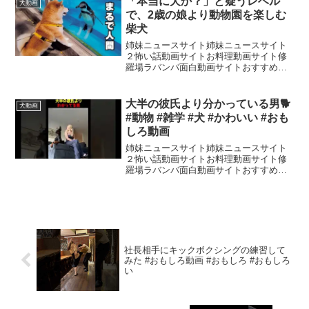
「本当に犬か？」と疑うレベル
犬動画
つもありがとうござい...
で、2歳の娘より動物園を楽しむ
柴犬
姉妹ニュースサイト姉妹ニュースサイト
２怖い話動画サイトお料理動画サイト修
羅場ラバンバ面白動画サイトおすすめ動
画サイト●動画説明：ーーーーーーーーー
ーーーーーーーー●シヴァ犬こむぎっす：
x（Twitter）ーーーーーーーーーーーーー
大半の彼氏より分かっている男🐕
犬動画
ーーーー●...
#動物 #雑学 #犬 #かわいい #おも
しろ動画
姉妹ニュースサイト姉妹ニュースサイト
２怖い話動画サイトお料理動画サイト修
羅場ラバンバ面白動画サイトおすすめ動
画サイトみんなが知らない動物のくだら
ない雑学を投稿しています🙄コメント・
チャンネル登録よろしくお願いします！
🙇‍♂️🔥🐴
社長相手にキックボクシングの練習して
みた #おもしろ動画 #おもしろ #おもしろ
い