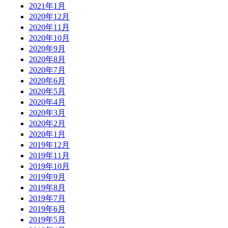
2021年1月
2020年12月
2020年11月
2020年10月
2020年9月
2020年8月
2020年7月
2020年6月
2020年5月
2020年4月
2020年3月
2020年2月
2020年1月
2019年12月
2019年11月
2019年10月
2019年9月
2019年8月
2019年7月
2019年6月
2019年5月