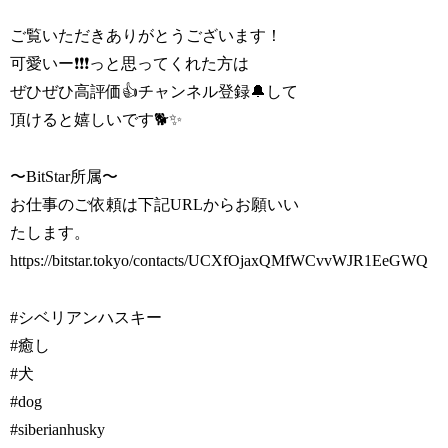
ご覧いただきありがとうございます！
可愛いー❗️❗️❗️っと思ってくれた方は
ぜひぜひ高評価👍チャンネル登録🔔して
頂けると嬉しいです🐕✨
〜BitStar所属〜
お仕事のご依頼は下記URLからお願いい
たします。
https://bitstar.tokyo/contacts/UCXfOjaxQMfWCvvWJR1EeGWQ
#シベリアンハスキー
#癒し
#犬
#dog
#siberianhusky