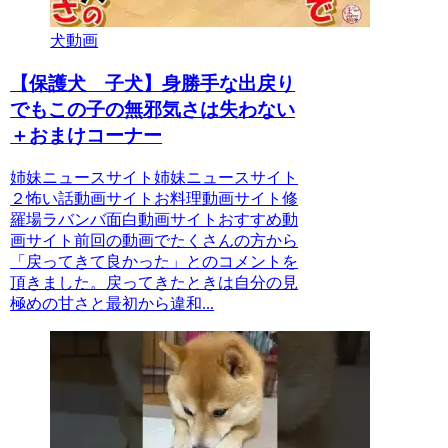
犬動画
【保護犬 子犬】身勝手な出戻り
でもこの子の無邪気さは失わない
＋おまけコーナー
姉妹ニュースサイト姉妹ニュースサイト
２怖い話動画サイトお料理動画サイト修
羅場ラバンバ面白動画サイトおすすめ動
画サイト前回の動画でたくさんの方から
「戻ってきて良かった」とのコメントを
頂きました。戻ってきたときは自分の見
極めの甘さと最初から違和...