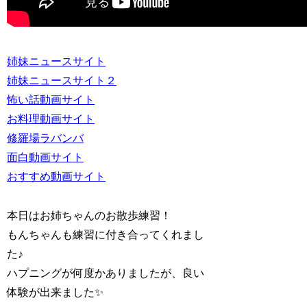
姉妹ニュースサイト
姉妹ニュースサイト２
怖い話動画サイト
お料理動画サイト
修羅場ラバンバ
面白動画サイト
おすすめ動画サイト
本日はお姉ちゃんのお散歩練習！
もんちゃんも練習に付き合ってくれまし
た♪
ハプニングが何度かありましたが、良い
体験が出来ました✨