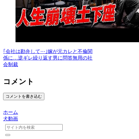
｢会社は勘弁して⋯｣嫁が元カレと不倫関
係に…逆ギレ繰り返す男に問答無用の社
会制裁
コメント
コメントを書き込む
ホーム
犬動画