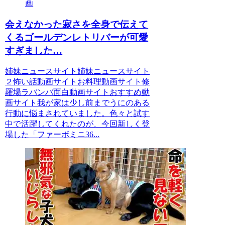
画
会えなかった寂さを全身で伝えて
くるゴールデンレトリバーが可愛
すぎました…
姉妹ニュースサイト姉妹ニュースサイト
２怖い話動画サイトお料理動画サイト修
羅場ラバンバ面白動画サイトおすすめ動
画サイト我が家は少し前までうにのある
行動に悩まされていました。色々と試す
中で活躍してくれたのが、今回新しく登
場した「ファーボミニ36...