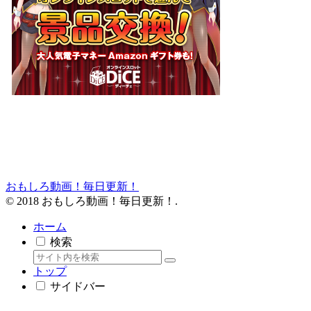
おもしろ動画！毎日更新！
© 2018 おもしろ動画！毎日更新！.
ホーム
検索
トップ
サイドバー