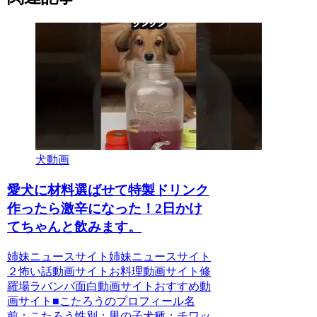
犬動画
愛犬に材料選ばせて特製ドリンク
作ったら激辛になった！2日かけ
てちゃんと飲みます。
姉妹ニュースサイト姉妹ニュースサイト
２怖い話動画サイトお料理動画サイト修
羅場ラバンバ面白動画サイトおすすめ動
画サイト■こたろうのプロフィール名
前：こたろう性別：男の子犬種：チワッ