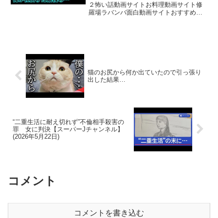
い共有財産の正体と俺が仕掛けた
２怖い話動画サイトお料理動画サイト修
羅場ラバンバ面白動画サイトおすすめ動
最後の…【シタ妻】
画サイトこんにちは！SmallDevilです^^今
日の動画は...浮気妻「これでお互い自由
ね！」無邪気に円満離婚を切り出す妻の
お話ど...
猫のお尻から何か出ていたので引っ張り
出した結果…
“二重生活に耐え切れず”不倫相手殺害の
罪 女に判決【スーパーJチャンネル】
(2026年5月22日)
コメント
コメントを書き込む