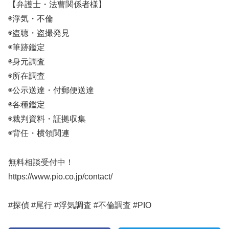
【弁護士・法曹関係者様】
◉浮気・不倫
◉盗聴・盗撮発見
◉筆跡鑑定
◉身元調査
◉所在調査
◉公示送達・付郵便送達
◉各種鑑定
◉裁判資料・証拠収集
◉背任・横領関連
無料相談受付中！
https://www.pio.co.jp/contact/
#探偵 #尾行 #浮気調査 #不倫調査 #PIO