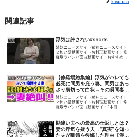
kosu-usa
関連記事
浮気は許さない#shorts
浮気
姉妹ニュースサイト姉妹ニュースサイト
２怖い話動画サイトお料理動画サイト修
羅場ラバンバ面白動画サイトおすすめ動
画サイト「泥浮気」【監督、脚本】大塚
竜也【出演】奈良岡にこ前川健二大塚祐
也【録音】丸山啓太#ドラマ#ショートド
ラマ#ショートフィルム...
【修羅場総集編】浮気がバレても
浮気
必死に間男を庇う妻。間男はあっ
さり裏切って白状→その瞬間妻の
態度の急変し…
姉妹ニュースサイト姉妹ニュースサイト
２怖い話動画サイトお料理動画サイト修
羅場ラバンバ面白動画サイト2本目
33:55【修羅場】1年半レス状態の妻が妊
娠報告してきた…1ヶ月後、ボロボロの妻
が「お願いもう許して…」俺の作戦は成
勘違い夫への最高の仕返しとは？
浮気
功したｗ涙の動画を...
妻の浮気を疑う夫→“真実”を知っ
た夫が離婚を後悔した理由【漫