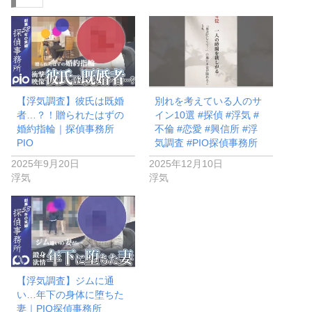
中…
【浮気調査】彼氏は既婚
別れを考えている人のサ
者…？！贈られたはずの
イン10選 #探偵 #浮気 #
婚約指輪｜探偵事務所
不倫 #恋愛 #興信所 #浮
PIO
気調査 #PIO探偵事務所
2025年9月20日
2025年12月10日
浮気
浮気
【浮気調査】ジムに通
い…年下の身体に堕ちた
妻｜PIO探偵事務所