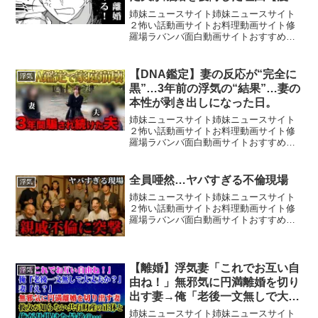
画】
姉妹ニュースサイト姉妹ニュースサイト
２怖い話動画サイトお料理動画サイト修
羅場ラバンバ面白動画サイトおすすめ動
画サイトチャンネル登録や高評価をお願
いします！チャンネル運営の励みになり
ます！『解決ミルフィーユ』とは夫婦間
【DNA鑑定】妻の反応が“完全に
浮気
の浮気や、義家族とのトラ...
黒”…3年前の浮気の“結果”…妻の
本性が剥き出しになった日。
姉妹ニュースサイト姉妹ニュースサイト
２怖い話動画サイトお料理動画サイト修
羅場ラバンバ面白動画サイトおすすめ動
画サイトソレトモ→ ラム子のTikTok→ ラ
ム子のInstagram→ ターボのTikTok→ タ
ーボのInstagram→ ■フ...
全員唖然…ヤバすぎる不倫現場
浮気
姉妹ニュースサイト姉妹ニュースサイト
２怖い話動画サイトお料理動画サイト修
羅場ラバンバ面白動画サイトおすすめ動
画サイトメンバーシップ→ ・依頼用
Instagram→ ･しんりInstagram→ ・
tiktok→ ・マザコンしんりtiktok...
【離婚】浮気妻「これでお互い自
浮気
由ね！」無邪気に円満離婚を切り
出す妻→俺「老後一文無しで大丈
夫か？」妻「え？」彼女が知らな
姉妹ニュースサイト姉妹ニュースサイト