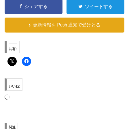
シェアする
ツイートする
更新情報を Push 通知で受けとる
共有:
いいね:
読
み
込
み
関連