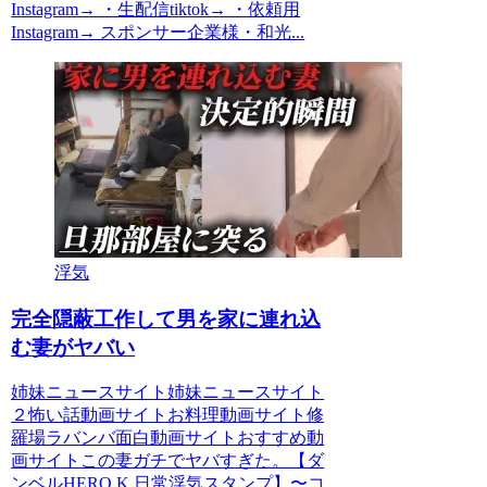
Instagram→ ・生配信tiktok→ ・依頼用
Instagram→ スポンサー企業様・和光...
浮気
完全隠蔽工作して男を家に連れ込
む妻がヤバい
姉妹ニュースサイト姉妹ニュースサイト
２怖い話動画サイトお料理動画サイト修
羅場ラバンバ面白動画サイトおすすめ動
画サイトこの妻ガチでヤバすぎた。【ダ
ンベルHERO K 日常浮気スタンプ】〜コ