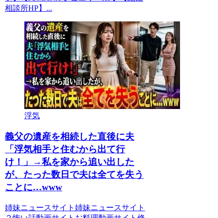
相談所HP】...
浮気
義父の遺産を相続した直後に夫
「浮気相手と住むから出て行
け！」→私を家から追い出した
が、たった数日で夫は全てを失う
ことに…www
姉妹ニュースサイト姉妹ニュースサイト
２怖い話動画サイトお料理動画サイト修