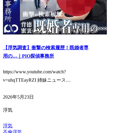
【浮気調査】衝撃の検索履歴！既婚者専
用の…｜PIO探偵事務所
https://www.youtube.com/watch?
v=uhqTTEayRZI 姉妹ニュース…
2026年5月23日
浮気
浮気
不倫
浮気