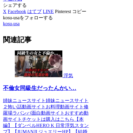
シェアする
X
Facebook
はてブ
LINE
Pinterest
コピー
kosu-usaをフォローする
kosu-usa
関連記事
浮気
不倫女同級生だったんかい…
姉妹ニュースサイト姉妹ニュースサイト
２怖い話動画サイトお料理動画サイト修
羅場ラバンバ面白動画サイトおすすめ動
画サイトチケットは購入はこちら【本
編】【ダンベルHERO K 日常浮気スタン
プ】【JUMANJI ジュエリーHP】【結婚