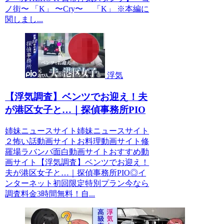
ノ街〜 「K」 〜Cry〜 「K」 ※本編に
関しまし...
浮気
【浮気調査】ベンツでお迎え！夫
が港区女子と…｜探偵事務所PIO
姉妹ニュースサイト姉妹ニュースサイト
２怖い話動画サイトお料理動画サイト修
羅場ラバンバ面白動画サイトおすすめ動
画サイト【浮気調査】ベンツでお迎え！
夫が港区女子と…｜探偵事務所PIO◎イ
ンターネット初回限定特別プラン今なら
調査料金3時間無料！自...