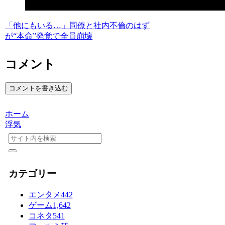
「他にもいる…」同僚と社内不倫のはず
が“本命”発覚で全員崩壊
コメント
コメントを書き込む
ホーム
浮気
カテゴリー
エンタメ
442
ゲーム
1,642
コネタ
541