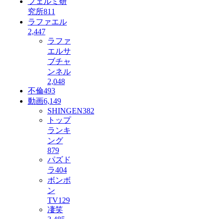
フェルミ研
究所
811
ラファエル
2,447
ラファ
エルサ
ブチャ
ンネル
2,048
不倫
493
動画
6,149
SHINGEN
382
トップ
ランキ
ング
879
パズド
ラ
404
ボンボ
ン
TV
129
凄笑