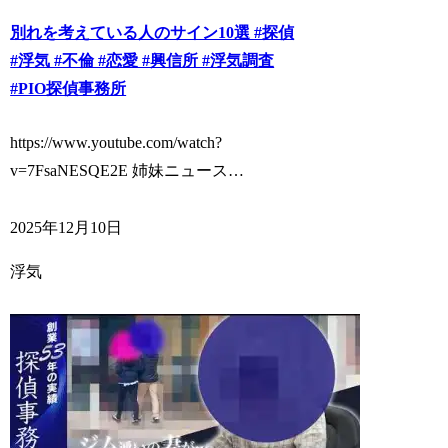
別れを考えている人のサイン10選 #探偵
#浮気 #不倫 #恋愛 #興信所 #浮気調査
#PIO探偵事務所
https://www.youtube.com/watch?
v=7FsaNESQE2E 姉妹ニュース…
2025年12月10日
浮気