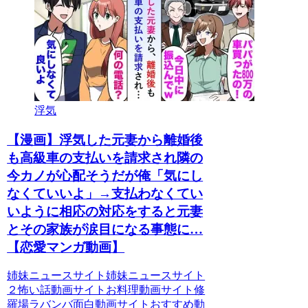
浮気
【漫画】浮気した元妻から離婚後
も高級車の支払いを請求され隣の
今カノが心配そうだが俺「気にし
なくていいよ」→支払わなくてい
いように相応の対応をすると元妻
とその家族が涙目になる事態に…
【恋愛マンガ動画】
姉妹ニュースサイト姉妹ニュースサイト
２怖い話動画サイトお料理動画サイト修
羅場ラバンバ面白動画サイトおすすめ動