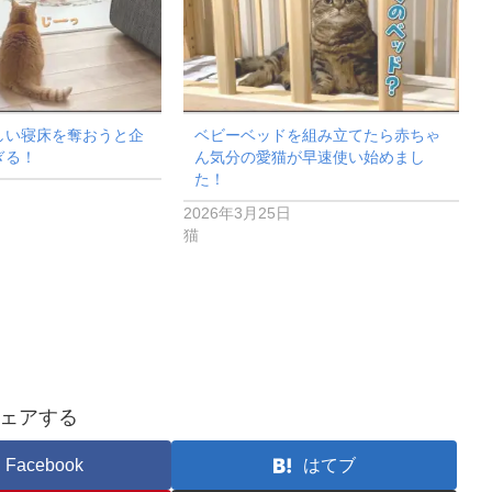
しい寝床を奪おうと企
ベビーベッドを組み立てたら赤ちゃ
ぎる！
ん気分の愛猫が早速使い始めまし
た！
2026年3月25日
猫
ェアする
Facebook
はてブ