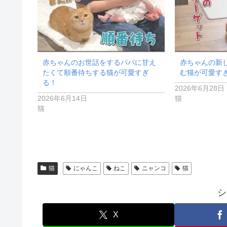
赤ちゃんのお世話をするパパに甘え
赤ちゃんの新
たくて順番待ちする猫が可愛すぎ
む猫が可愛す
る！
2026年6月28日
2026年6月14日
猫
猫
猫
にゃんこ
ねこ
ニャンコ
猫
シ
X