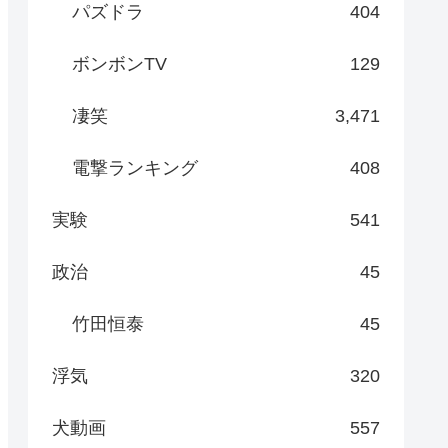
パズドラ
404
ボンボンTV
129
凄笑
3,471
電撃ランキング
408
実験
541
政治
45
竹田恒泰
45
浮気
320
犬動画
557