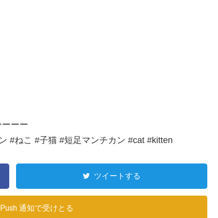
ーーーー
ねこ #子猫 #短足マンチカン #cat #kitten
ツイートする
Push 通知で受けとる