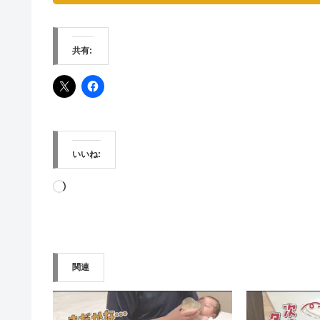
共有:
いいね:
読
み
込
み
関連
中…