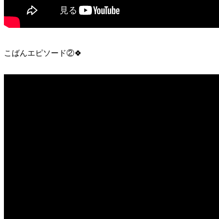
こばんエピソード②🍀