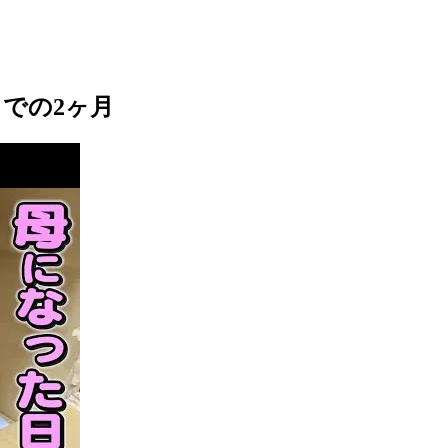
での2ヶ月