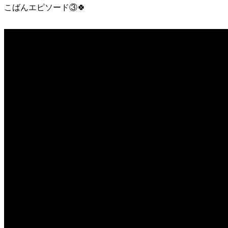
こばんエピソード③🍀