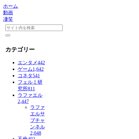
ホーム
動画
凄笑
カテゴリー
エンタメ
442
ゲーム
1,642
コネタ
541
フェルミ研
究所
811
ラファエル
2,447
ラファ
エルサ
ブチャ
ンネル
2,048
不倫
492