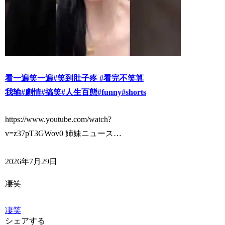
看一遍笑一遍#笑到肚子疼 #看完不笑算
我输#劇情#搞笑#人生百態#funny#shorts
https://www.youtube.com/watch?
v=z37pT3GWov0 姉妹ニュース…
2026年7月29日
凄笑
凄笑
シェアする