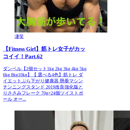
凄笑
【Fitness Girl】筋トレ女子がカッ
コイイ！Part.62
ダンベル【2個セット1kg 2kg 3kg 4kg 5kg
6kg 8kg10kg】【 選べる4色】筋トレ ダ
イエットぶら下がり健康器 懸垂マシン
チンニングスタンド 2019改良強化版と
りささみフレーク 70g×24個ツイストボ
ール オー...