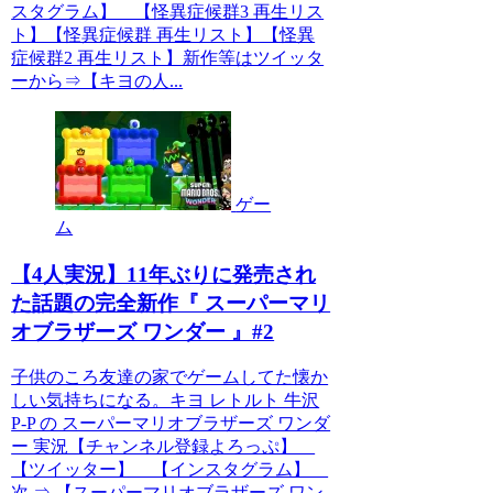
スタグラム】 【怪異症候群3 再生リス
ト】【怪異症候群 再生リスト】【怪異
症候群2 再生リスト】新作等はツイッタ
ーから⇒【キヨの人...
ゲー
ム
【4人実況】11年ぶりに発売され
た話題の完全新作『 スーパーマリ
オブラザーズ ワンダー 』#2
子供のころ友達の家でゲームしてた懐か
しい気持ちになる。キヨ レトルト 牛沢
P-P の スーパーマリオブラザーズ ワンダ
ー 実況【チャンネル登録よろっぷ】
【ツイッター】 【インスタグラム】
次 ⇒ 【スーパーマリオブラザーズ ワン