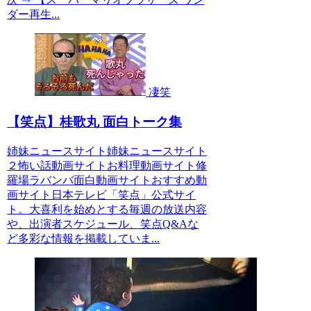
ダー再生...
凄笑
【笑点】桂歌丸 面白トーク集
姉妹ニュースサイト姉妹ニュースサイト
２怖い話動画サイトお料理動画サイト修
羅場ラバンバ面白動画サイトおすすめ動
画サイト日本テレビ「笑点」公式サイ
ト。大喜利を始めとする毎週の放送内容
や、出演者スケジュール、笑点Q&Aな
ど多彩な情報を掲載していま...