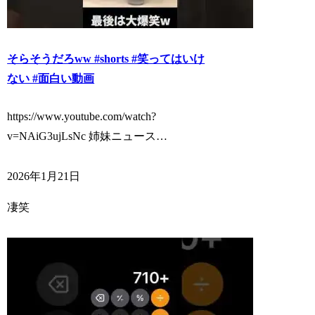
そらそうだろww #shorts #笑ってはいけ
ない #面白い動画
https://www.youtube.com/watch?
v=NAiG3ujLsNc 姉妹ニュース…
2026年1月21日
凄笑