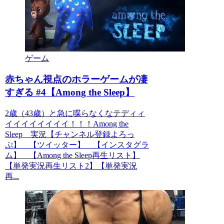
ゲーム
赤ちゃん視点のホラーゲームが凄
すぎる #4【Among the Sleep】
2歳（43歳）と急に喋らなくなテディィ
イイイイイイイイ！！！Among the
Sleep 実況【チャンネル登録よろっ
ぷ】 【ツイッター】 【インスタグラ
ム】 【Among the Sleep再生リスト】
【単発実況再生リスト2】【単発実況
再...