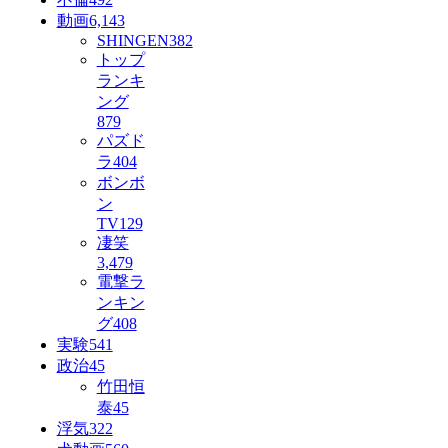
動画
6,143
SHINGEN
382
トップ
ランキ
ング
879
パズド
ラ
404
ボンボ
ン
TV
129
凄笑
3,479
電撃ラ
ンキン
グ
408
実験
541
政治
45
竹田恒
泰
45
浮気
322