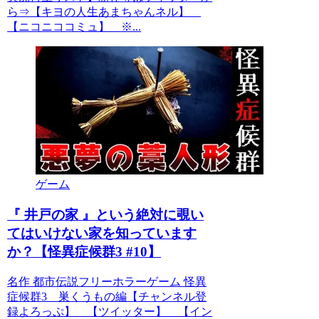
ら⇒【キヨの人生あまちゃんネル】
【ニコニココミュ】 ※...
ゲーム
『 井戸の家 』という絶対に覗い
てはいけない家を知っています
か？【怪異症候群3 #10】
名作 都市伝説フリーホラーゲーム 怪異
症候群3 巣くうもの編【チャンネル登
録よろっぷ】 【ツイッター】 【イン