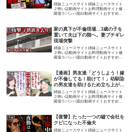
姉妹ニュースサイト姉妹ニュースサイト
２怖い話動画サイトお料理動画サイト修
羅場ラバンバ面白動画サイトおすすめ動
画サイト▼ リードInstagram → TikTok →
家の真下が不倫現場…3歳の子を
不倫
置いて夫は下の階へ。妻ブチギレ
現場突撃
姉妹ニュースサイト姉妹ニュースサイト
２怖い話動画サイトお料理動画サイト修
羅場ラバンバ面白動画サイトおすすめ動
画サイトメンバーシップ→ ･しんり
Instagram→ ・生配信tiktok→ ・依頼用
Instagram→ スポンサー企業様・和光...
【漫画】男友達「どうしよう！嫁
不倫
が不倫してる！助けて！」幼馴染
の男友達を助けるため立ち上がっ
た私「不倫なんて許せない！こら
姉妹ニュースサイト姉妹ニュースサイト
しめてやる！」……そんな私たち
２怖い話動画サイトお料理動画サイト修
羅場ラバンバ面白動画サイトおすすめ動
の前に立ちはだかったのは？
画サイト今回は、幼馴染でずっと仲良く
していた男友達から「嫁が不倫してる」
という相談を受けた女性の話。「私はカ
【復讐】たった一つの嘘で会社を
不倫
ナコ、27歳。今日、幼馴...
クビになった不倫夫
姉妹ニュースサイト姉妹ニュースサイト