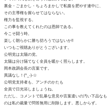
裏金・ごまかし・ちょろまかしで私腹を肥やす連中に、
その主導権を握らせてはならない。
権力を監視する。
この事を教えてくれたのは恩師である。
今こそ闘う時。
楽しく朗らかに勝ち切ろうではないか!!
いつもご視聴ありがとうございます。
公明党は太陽の党。
太陽は分け隔てなく全員を暖かく照らします。
岡本政調会長の言葉です。
異議なし！(^_-)-☆
公明党支持者も、アンチのかたも
全員で日光浴しましょうね。
ただし、コメントで乱暴な意見や言葉遣いの汚い下品なも
のは私の裁量で問答無用に削除します。悪しからず。