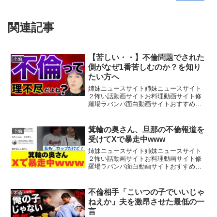
関連記事
【苦しい・・】不倫問題でされた
不倫
側がなぜ1番苦しむのか？を知り
たい方へ
姉妹ニュースサイト姉妹ニュースサイト
２怖い話動画サイトお料理動画サイト修
羅場ラバンバ面白動画サイトおすすめ動
画サイト夫や妻に不倫をされて、不倫し
た側は苦しまないのに、不倫された側は
長い間苦しむことになります。なぜ苦し
箕輪の奥さん、旦那の不倫報道を
不倫
んでしまうのか？〜〜河村...
受けてXで暴走中www
姉妹ニュースサイト姉妹ニュースサイト
２怖い話動画サイトお料理動画サイト修
羅場ラバンバ面白動画サイトおすすめ動
画サイト
不倫相手「こいつの子でいいじゃ
不倫
ねえか」夫を激昂させた最低の一
言