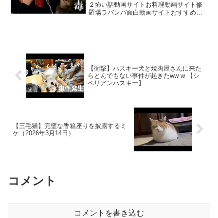
２怖い話動画サイトお料理動画サイト修
羅場ラバンバ面白動画サイトおすすめ動
画サイト「人手不足で夜勤が増えた」そ
う言って、夫は夜勤へ行くようになりま
した。妻は最初、家族のために頑張って
くれているのだと思ってい...
【衝撃】ハスキー犬と焼肉屋さんに来た
らとんでもない事件が起きたww w 【シ
ベリアンハスキー】
【三毛猫】完璧な香箱座りを披露するミ
ケ（2026年3月14日）
コメント
コメントを書き込む