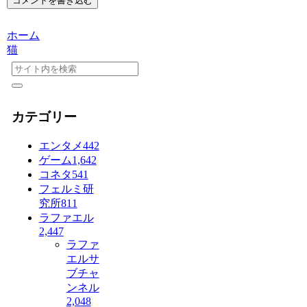
コメントを書き込む
ホーム
猫
カテゴリー
エンタメ
442
ゲーム
1,642
コネタ
541
フェルミ研
究所
811
ラファエル
2,447
ラファ
エルサ
ブチャ
ンネル
2,048