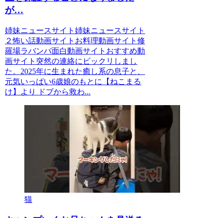
が…
姉妹ニュースサイト姉妹ニュースサイト
２怖い話動画サイトお料理動画サイト修
羅場ラバンバ面白動画サイトおすすめ動
画サイト突然の連絡にビックリしまし
た。2025年に生まれた癒し系の息子と、
元気いっぱい6歳娘のもとに【ねこまる
け】より ドブから救わ...
猫