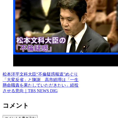
松本洋平文科大臣“不倫疑惑報道”めぐり
「大変反省」と陳謝 高市総理は「一生
懸命職責を果たしていただきたい」続投
させる意向｜TBS NEWS DIG
コメント