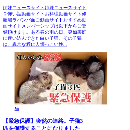
姉妹ニュースサイト姉妹ニュースサイト
２怖い話動画サイトお料理動画サイト修
羅場ラバンバ面白動画サイトおすすめ動
画サイトメンバーシップは以下からご登
録頂けます。ある春の雨の日、突如裏庭
に迷い込んできた白い子猫。その子猫
は、異常な程に人懐っこい性...
猫
【緊急保護】突然の連絡。子猫3
匹を保護することになりました