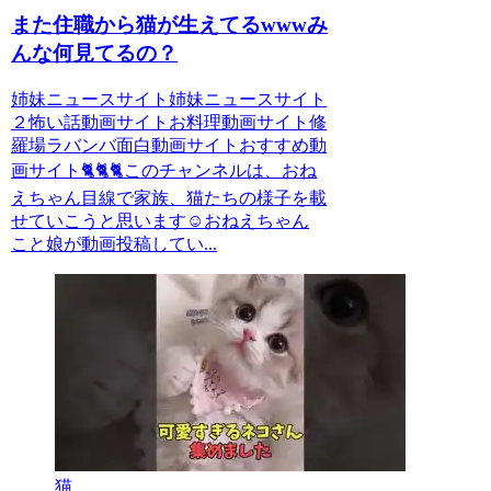
また住職から猫が生えてるwwwみ
んな何見てるの？
姉妹ニュースサイト姉妹ニュースサイト
２怖い話動画サイトお料理動画サイト修
羅場ラバンバ面白動画サイトおすすめ動
画サイト🐈🐈🐈このチャンネルは、おね
えちゃん目線で家族、猫たちの様子を載
せていこうと思います☺️おねえちゃん
こと娘が動画投稿してい...
猫