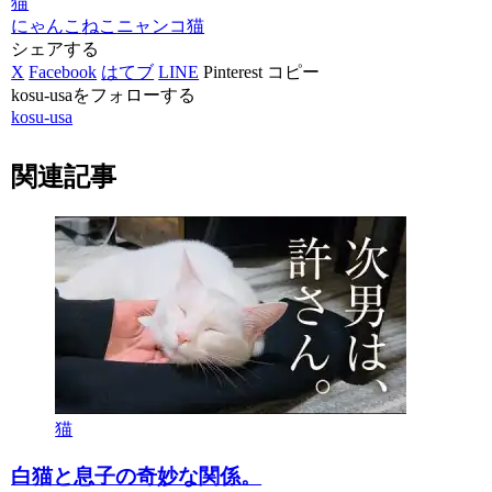
猫
にゃんこ
ねこ
ニャンコ
猫
シェアする
X
Facebook
はてブ
LINE
Pinterest
コピー
kosu-usaをフォローする
kosu-usa
関連記事
猫
白猫と息子の奇妙な関係。