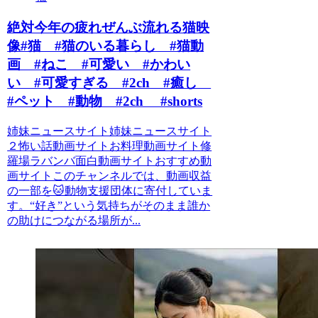
絶対今年の疲れぜんぶ流れる猫映
像#猫 #猫のいる暮らし #猫動
画 #ねこ #可愛い #かわい
い #可愛すぎる #2ch #癒し
#ペット #動物 #2ch #shorts
姉妹ニュースサイト姉妹ニュースサイト
２怖い話動画サイトお料理動画サイト修
羅場ラバンバ面白動画サイトおすすめ動
画サイトこのチャンネルでは、動画収益
の一部を🐱動物支援団体に寄付していま
す。“好き”という気持ちがそのまま誰か
の助けにつながる場所が...