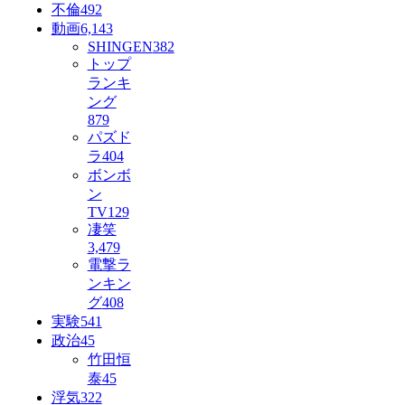
不倫
492
動画
6,143
SHINGEN
382
トップ
ランキ
ング
879
パズド
ラ
404
ボンボ
ン
TV
129
凄笑
3,479
電撃ラ
ンキン
グ
408
実験
541
政治
45
竹田恒
泰
45
浮気
322