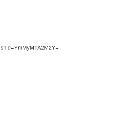
a?igshid=YmMyMTA2M2Y=