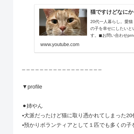
猫ですけどなにか
20代一人暮らし。愛猫
の子を幸せにしたいと
す。◼︎お問い合わせprnek
www.youtube.com
_ _ _ _ _ _ _ _ _ _ _ _ _ _ _ _ _ _
▼profile
⚫︎姉やん
•犬派だったけど猫に取り憑かれてしまった20
•預かりボランティアとして１匹でも多くの子