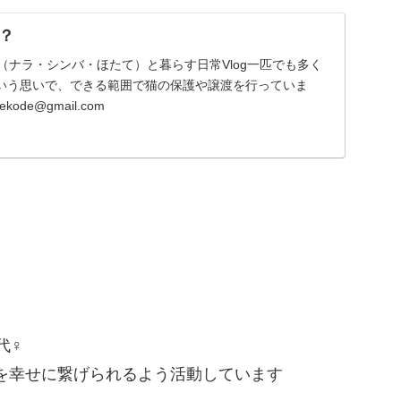
？
（ナラ・シンバ・ほたて）と暮らす日常Vlog一匹でも多く
いう思いで、できる範囲で猫の保護や譲渡を行っていま
ode@gmail.com
代♀
を幸せに繋げられるよう活動しています