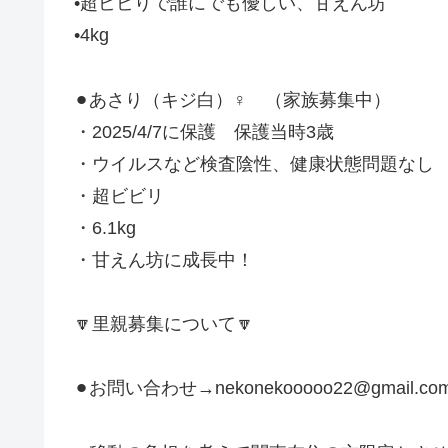
•超ビビりで誰にでも優しい、甘えん坊
•4kg
⚫︎あさり（キジ白）♀ （家族募集中）
・2025/4/7に保護 保護当時3歳
・ウイルスなど検査陰性、健康状態問題なし
・超ビビリ
・6.1kg
・甘えん坊に成長中！
🔽里親募集について🔽
⚫︎お問い合わせ→nekonekooooo22@gmail.co