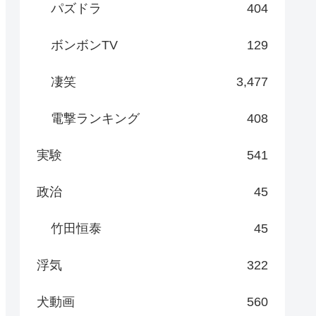
パズドラ
404
ボンボンTV
129
凄笑
3,477
電撃ランキング
408
実験
541
政治
45
竹田恒泰
45
浮気
322
犬動画
560