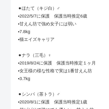
⚫︎ほたて（キジ白）♂
•2022/5/7に保護 保護当時推定6歳
•甘えん坊で強め女子には弱い
•7.8kg
•猫エイズキャリア
⚫︎ナラ（三毛）♀
•2019/8/24に保護 保護当時推定１ヶ月
•女王様の様な性格で実は1番甘えん坊
•3.7kg
⚫︎シンバ（茶トラ）♂
•2020/8/1に保護 保護当時推定1歳