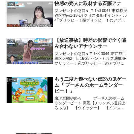
ウダ...
快感の売人に取材する斉藤アナ
凄笑
プレゼントの窓口🔽 〒150-0041 東京都渋
谷区神南1-19-14 クリスタルポイントビル
4Fブリッヒー！宛ブリッヒー！のアプリ
「ブリッヒー！アナウンス室」こちらで
はブリッヒーの裏側をどんどん投稿中！
ぜひダウンロードしてあなたも「ブリ...
【放送事故】時差の影響で全く噛
凄笑
み合わないアナウンサー
プレゼントの窓口🔽〒153-0044 東京都目
黒区大橋2丁目16-23 セントヒルズ池尻4F
ブリッヒー！宛ブリッヒー！のアプリ
「ブリッヒー！アナウンス室」こちらで
はブリッヒーの裏側をどんどん投稿中！
ぜひダウンロードしてあなたも「ブリラ
もう二度と遊べない伝説の鬼ゲー
ゲーム
ー」に...
ム『 プーさんのホームランダー
ビー！ 』
魔球軍団やめろ プーさんのホーム
ランダービー！ 実況【チャンネル登録よ
ろっぷ】 【ツイッター】 【インスタ
グラム】 【単発実況再生リスト2】【単
発実況再生リスト】新作等はツイッター
から⇒【キヨの人生あまちゃんネル】
【ニコニココミュ】