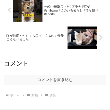
一瞬で機嫌戻った🤣#柴犬 #豆柴
#shibainu #犬のいる暮らし #ひな祭り
#shorts
猫が何度どかしても戻ってくるので最後
こうなりました
コメント
コメントを書き込む
ホーム
動画
凄笑