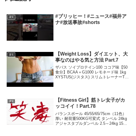
#ブリッヒー！#ニュース#福井ア
凄笑
ナ#放送事故#shorts
【Weight Loss】ダイエット、大
凄笑
事なのはやる気と方法 Part.7
ザバス ソイプロテイン100 ココア味【50
食分】BCAA＋G1000 レモネード味 1kg
XYSTUS(ジスタス) スリムトレーナーTR
H-7218何をしていいか分からない人のた
めに↓【Weight Loss】ダイエット、大事
なのはや...
【Fitness Girl】筋トレ女子がカ
凄笑
ッコイイ！Part.78
バランスボール 45/55/65/75cm（11色）
厚い 耐荷重500KG可変式 タンベル 24kg
アジャスタブルダンベル 2.5～24kg 15段
階調節 ダイヤル 可変ダンベル ミックス
ナッツ 3種類 1kgグロング グルタミン パ