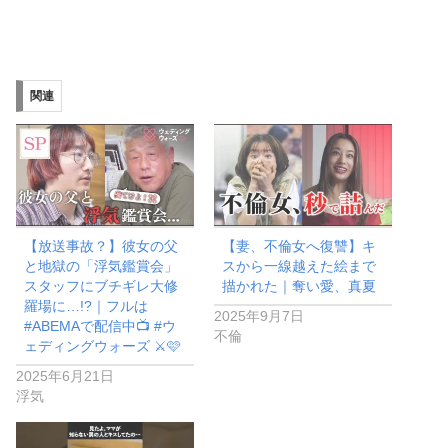
み
込
み
関連
中…
【放送事故？】彼女の父
【妻、不倫女へ復讐】キ
と地獄の「浮気鑑賞会」
スから一線越えた絵まで
スタッフにブチギレ大修
描かれた｜奪い愛、真夏
羅場に…!?｜フルは
2025年9月7日
#ABEMAで配信中📺 #ウ
不倫
ェディングウォーズ ⚔️🩷
2025年6月21日
浮気