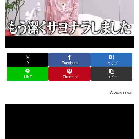
X
Facebook
はてブ
LINE
Pinterest
コピー
2025.11.03