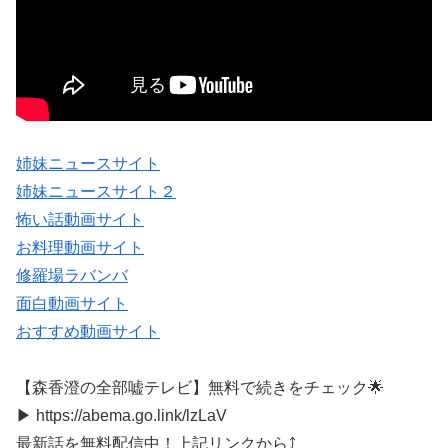
姉妹ニュースサイト
姉妹ニュースサイト２
怖い話動画サイト
お料理動画サイト
修羅場ラバンバ
面白動画サイト
おすすめ動画サイト
【森香澄の全部嘘テレビ】無料で続きをチェック🌟
▶ https://abema.go.link/lzLaV
最新話を無料配信中！上記リンクから⤴︎