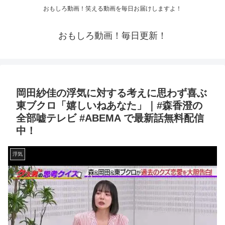
おもしろ動画！笑える動画を毎日お届けしますよ！
おもしろ動画！毎日更新！
岡田紗佳の浮気に対する考えに思わず喜ぶ
東ブクロ「嬉しいねあなた」｜#森香澄の
全部嘘テレビ #ABEMA で最新話無料配信
中！
浮気