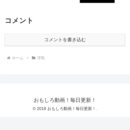
コメント
コメントを書き込む
ホーム
浮気
おもしろ動画！毎日更新！
© 2018 おもしろ動画！毎日更新！.