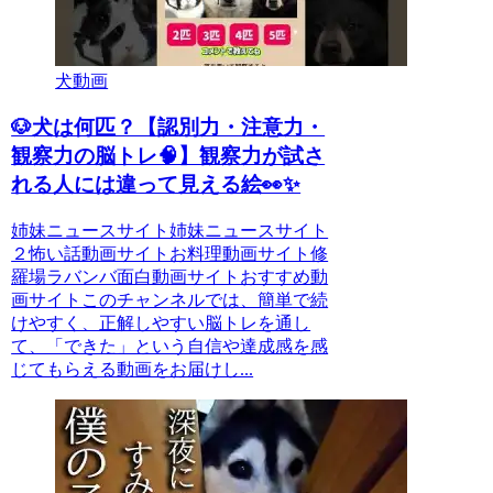
犬動画
🐶犬は何匹？【認別力・注意力・
観察力の脳トレ🧠】観察力が試さ
れる人には違って見える絵👀✨
姉妹ニュースサイト姉妹ニュースサイト
２怖い話動画サイトお料理動画サイト修
羅場ラバンバ面白動画サイトおすすめ動
画サイトこのチャンネルでは、簡単で続
けやすく、正解しやすい脳トレを通し
て、「できた」という自信や達成感を感
じてもらえる動画をお届けし...