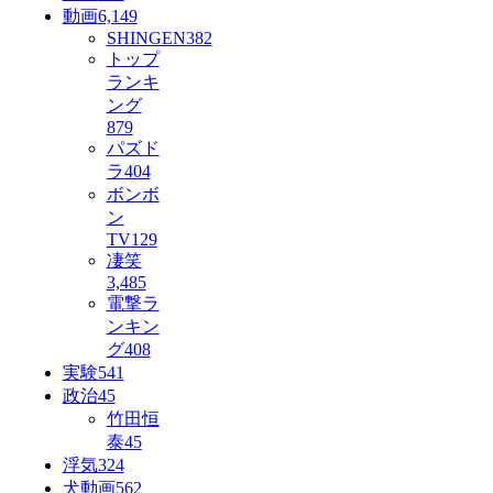
動画
6,149
SHINGEN
382
トップ
ランキ
ング
879
パズド
ラ
404
ボンボ
ン
TV
129
凄笑
3,485
電撃ラ
ンキン
グ
408
実験
541
政治
45
竹田恒
泰
45
浮気
324
犬動画
562