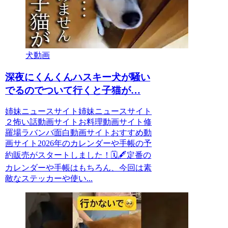
犬動画
深夜にくんくんハスキー犬が騒い
でるのでついて行くと子猫が…
姉妹ニュースサイト姉妹ニュースサイト
２怖い話動画サイトお料理動画サイト修
羅場ラバンバ面白動画サイトおすすめ動
画サイト2026年のカレンダーや手帳の予
約販売がスタートしました！🗓🖋定番の
カレンダーや手帳はもちろん、今回は素
敵なステッカーや使い...