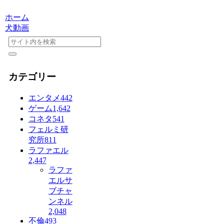
ホーム
犬動画
カテゴリー
エンタメ
442
ゲーム
1,642
コネタ
541
フェルミ研
究所
811
ラファエル
2,447
ラファ
エルサ
ブチャ
ンネル
2,048
不倫
493