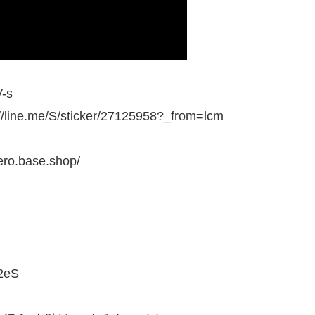
-s
e/S/sticker/27125958?_from=lcm
o.base.shop/
2eS