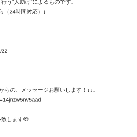
行う”人助け”によるものです。
（24時間対応）↓
vzz
の方からの、メッセージお願いします！↓↓↓
id=14jnzw5nv5aad
致します🤲