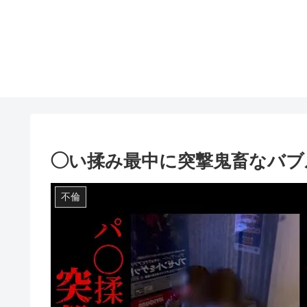
◯い揉み最中に突撃鬼畜なバブ
不倫