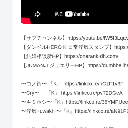
【サブチャンネル】https://youtu.be/lW5f3LqaV
【ダンベルHERO K 日常浮気スタンプ】https://line.m
【結婚相談所HP】https://onerank-dh.com/
【JUMANJI ジュエリーHP】https://dumbbellher
〜コノ街〜 「K」 https://linkco.re/hGzF1v3F
〜Cry〜 「K」 https://linkco.re/pvT2DGeA
〜キミホシ〜「K」https://linkco.re/38YMPUee
〜浮気~uwaki~〜「K」https://linkco.re/aN91P