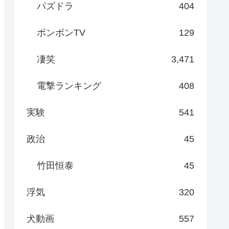
パズドラ
404
ボンボンTV
129
凄笑
3,471
電撃ランキング
408
実験
541
政治
45
竹田恒泰
45
浮気
320
犬動画
557