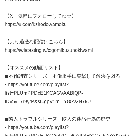
【X 気軽にフォローしてね☆】
https://x.com/kzhodowameku
【より過激な配信はこちら】
https://twitcasting.tv/c:gomikuzunokiwami
【オススメの動画リスト】
◾︎不倫調査シリーズ 不倫相手に突撃して解決を図る
• https://youtube.com/playlist?
list=PLUmPPDcE1KCAGVAABIQP-
IDv5y17r9yrP&si=gpV5m_-Y8Gv2N7kU
◾︎隣人トラブルシリーズ 隣人の迷惑行為の歴史
• https://youtube.com/playlist?
list=PLUmPPDcE1KCAqRDLhlO24l3HXWz_57vXi&si=O