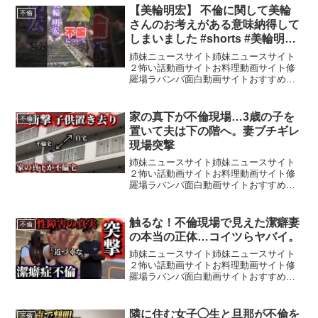
時、編集スタッフを募集しております！
【美輪明宏】 不倫に関して美輪
不倫
詳細や採用条件な...
さんのお考えがある意味納得して
しまいました #shorts #美輪明宏
#不倫#教え#名言#格言#正負の法
姉妹ニュースサイト姉妹ニュースサイト
則
２怖い話動画サイトお料理動画サイト修
羅場ラバンバ面白動画サイトおすすめ動
画サイトその昔「不倫は文化だ」と発言
して物議を醸した俳優さんがいましたけ
れど美輪さんのお話をお聞きすると神話
家の真下が不倫現場…3歳の子を
不倫
の時代や古典の中にも「不...
置いて夫は下の階へ。妻ブチギレ
現場突撃
姉妹ニュースサイト姉妹ニュースサイト
２怖い話動画サイトお料理動画サイト修
羅場ラバンバ面白動画サイトおすすめ動
画サイトメンバーシップ→ ･しんり
Instagram→ ・生配信tiktok→ ・依頼用
Instagram→ スポンサー企業様・和光...
触るな！不倫現場で見えた潔癖妻
不倫
の本当の正体…コイツらヤバイ。
姉妹ニュースサイト姉妹ニュースサイト
２怖い話動画サイトお料理動画サイト修
羅場ラバンバ面白動画サイトおすすめ動
画サイトメンバーシップ→ ･しんり
Instagram→ ・生配信tiktok→ ・依頼用
Instagram→ スポンサー企業様・和光...
隣に住む女子◯生と旦那が不倫を
不倫