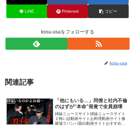
LINE
Pinterest
コピー
kosu-usaをフォローする
kosu-usa
関連記事
「他にもいる…」同僚と社内不倫
不倫
のはずが“本命”発覚で全員崩壊
姉妹ニュースサイト姉妹ニュースサイト
２怖い話動画サイトお料理動画サイト修
羅場ラバンバ面白動画サイトおすすめ動
画サイト#スーパーノヴァ #浮気 #不倫 #
修羅場●編集者募集に関するお知らせ随