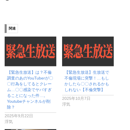
み
込
み
関連
中…
【緊急生放送】は？不倫
【緊急生放送】生放送で
調査のあのYouTuberが〇
不倫現場に突撃！…もし
〇行為をしてるとクレー
かしたら〇〇されるかも
ム…〇〇感染でヤバすぎ
しれない【不倫突撃】
ることになった件…。
2025年10月7日
Youtubeチャンネルが削
浮気
除？
2025年9月22日
浮気