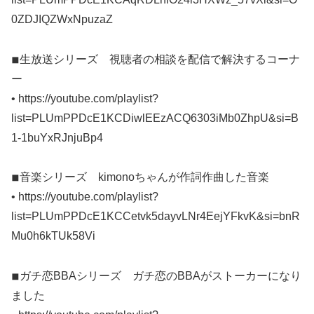
0ZDJIQZWxNpuzaZ
◾︎生放送シリーズ 視聴者の相談を配信で解決するコーナ
ー
• https://youtube.com/playlist?
list=PLUmPPDcE1KCDiwlEEzACQ6303iMb0ZhpU&si=B
1-1buYxRJnjuBp4
◾︎音楽シリーズ kimonoちゃんが作詞作曲した音楽
• https://youtube.com/playlist?
list=PLUmPPDcE1KCCetvk5dayvLNr4EejYFkvK&si=bnR
Mu0h6kTUk58Vi
◾︎ガチ恋BBAシリーズ ガチ恋のBBAがストーカーになり
ました