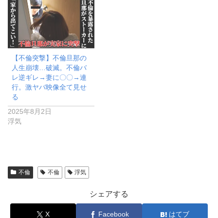
【不倫突撃】不倫旦那の
人生崩壊…破滅。不倫バ
レ逆ギレ→妻に〇〇→連
行。激ヤバ映像全て見せ
る
2025年8月2日
浮気
不倫
不倫
浮気
シェアする
X
Facebook
はてブ