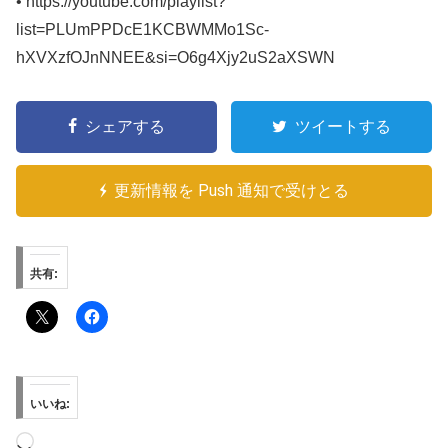
• https://youtube.com/playlist?
list=PLUmPPDcE1KCBWMMo1Sc-
hXVXzfOJnNNEE&si=O6g4Xjy2uS2aXSWN
シェアする
ツイートする
更新情報を Push 通知で受けとる
共有:
いいね:
読