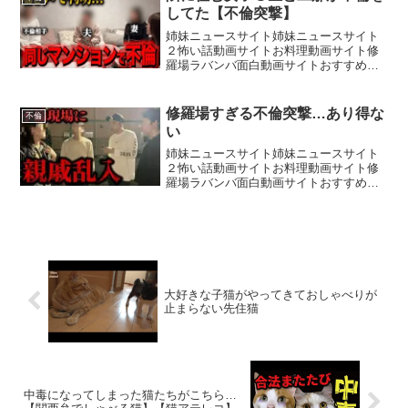
してた【不倫突撃】
姉妹ニュースサイト姉妹ニュースサイト
２怖い話動画サイトお料理動画サイト修
羅場ラバンバ面白動画サイトおすすめ動
画サイトソレトモ→ ラム子のTikTok→ ラ
ム子のInstagram→ ターボのTikTok→ タ
ーボのInstagram→ ■フ...
修羅場すぎる不倫突撃…あり得な
不倫
い
姉妹ニュースサイト姉妹ニュースサイト
２怖い話動画サイトお料理動画サイト修
羅場ラバンバ面白動画サイトおすすめ動
画サイトメンバーシップ→ ･しんり
Instagram→ ・生配信tiktok→ ・依頼用
Instagram→ スポンサー企業様・和光...
大好きな子猫がやってきておしゃべりが
止まらない先住猫
中毒になってしまった猫たちがこちら…