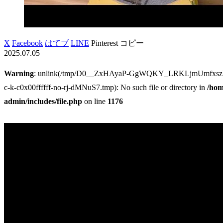
X
Facebook
はてブ
LINE
Pinterest
コピー
2025.07.05
Warning
: unlink(/tmp/D0__ZxHAyaP-GgWQKY_LRKLjmUmfxsz
c-k-c0x00ffffff-no-rj-dMNuS7.tmp): No such file or directory in
/hom
admin/includes/file.php
on line
1176