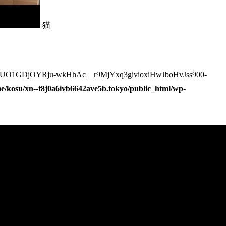
猫
UO1GDjOYRju-wkHhAc__r9MjYxq3givioxiHwJboHvJss900-
e/kosu/xn--t8j0a6ivb6642ave5b.tokyo/public_html/wp-