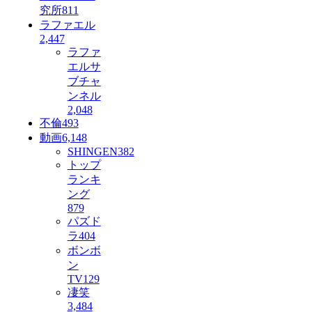
究所
811
ラファエル
2,447
ラファ
エルサ
ブチャ
ンネル
2,048
不倫
493
動画
6,148
SHINGEN
382
トップ
ランキ
ング
879
パズド
ラ
404
ボンボ
ン
TV
129
凄笑
3,484