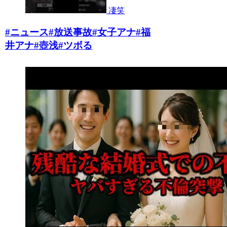
凄笑
#ニュース#放送事故#女子アナ#福
井アナ#壺浅#ツボる