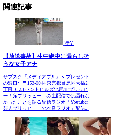
関連記事
凄笑
【放送事故】生中継中に漏らしそ
うな女子アナ
サブスク『メディアブル』🔽プレゼント
の窓口🔽〒153-0044 東京都目黒区大橋2
丁目16-23 セントヒルズ池尻4Fブリッヒ
ー！宛ブリッヒー！の生配信では語れな
かったことを語る配信ラジオ「Youtuber
芸人ブリッヒー！の本音ラジオ」配信...