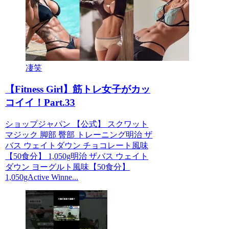
凄笑
【Fitness Girl】筋トレ女子がカッ
コイイ！Part.33
ショップジャパン 【公式】 スクワット
マジック 脚部 臀部 トレーニング明治 ザ
バス ウェイトダウン チョコレート風味
【50食分】 1,050g明治 ザバス ウェイト
ダウン ヨーグルト風味【50食分】
1,050gActive Winne...