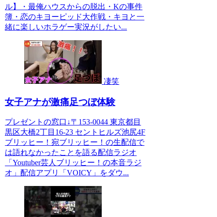
ル】・最俺ハウスからの脱出・Kの事件
簿・恋のキヨーピッド大作戦・キヨと一
緒に楽しいホラゲー実況がしたい...
凄笑
女子アナが激痛足つぼ体験
プレゼントの窓口↓〒153-0044 東京都目
黒区大橋2丁目16-23 セントヒルズ池尻4F
ブリッヒー！宛ブリッヒー！の生配信で
は語れなかったことを語る配信ラジオ
「Youtuber芸人ブリッヒー！の本音ラジ
オ」配信アプリ「VOICY」をダウ...