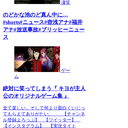
凄笑
のどかな池のど真ん中に…
#shorts#ニュース#壺浅アナ#福井
アナ#放送事故#ブリッヒーニュー
ス
ゲー
ム
絶対に笑ってしまう『 キヨが主人
公のオリジナルゲーム集 』
全て楽しい。そして何より面白くいじっ
てもらえてありがたい。 【チャンネ
ル登録よろっぷ】 【ツイッター】
【インスタグラム】 【実況タイト