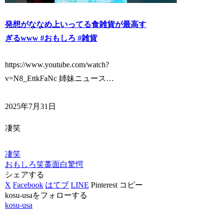
発想がななめ上いってる食雑貨が最高す
ぎるwww #おもしろ #雑貨
https://www.youtube.com/watch?
v=N8_EttkFaNc 姉妹ニュース…
2025年7月31日
凄笑
凄笑
おもしろ
笑
藁
面白
驚愕
シェアする
X
Facebook
はてブ
LINE
Pinterest
コピー
kosu-usaをフォローする
kosu-usa