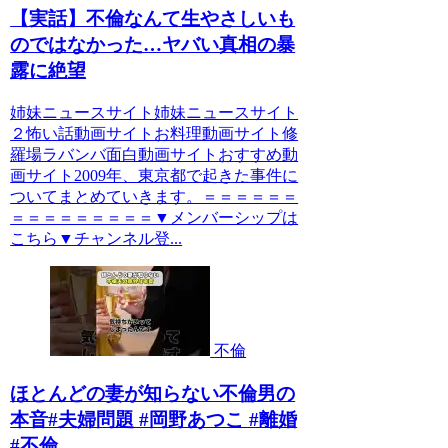
【実話】不倫なんて生やさしいも
のではなかった…ヤバい真相の暴
露に絶望
姉妹ニュースサイト姉妹ニュースサイト
２怖い話動画サイトお料理動画サイト修
羅場ラバンバ面白動画サイトおすすめ動
画サイト2009年、東京都で起きた事件に
ついてまとめていきます。＝＝＝＝＝＝
＝＝＝＝＝＝＝＝＝▼メンバーシップは
こちら▼チャンネル登...
不倫
ほとんどの妻が知らない不倫男の
本音#夫婦問題 #岡野あつこ #離婚
#不倫