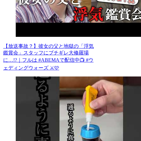
【放送事故？】彼女の父と地獄の「浮気
鑑賞会」スタッフにブチギレ大修羅場
に…!?｜フルは #ABEMAで配信中📺 #ウ
ェディングウォーズ ⚔️🩷