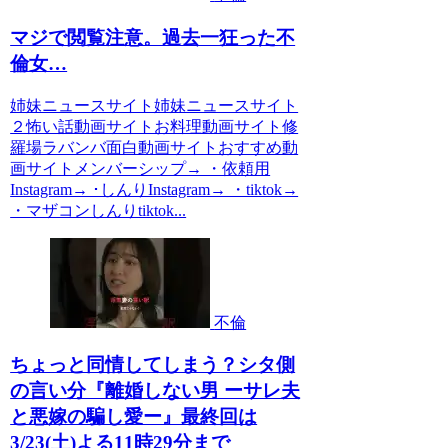
マジで閲覧注意。過去一狂った不
倫女…
姉妹ニュースサイト姉妹ニュースサイト
２怖い話動画サイトお料理動画サイト修
羅場ラバンバ面白動画サイトおすすめ動
画サイトメンバーシップ→ ・依頼用
Instagram→ ･しんりInstagram→ ・tiktok→
・マザコンしんりtiktok...
不倫
ちょっと同情してしまう？シタ側
の言い分『離婚しない男 ーサレ夫
と悪嫁の騙し愛ー』最終回は
3/23(土)よる11時29分まで