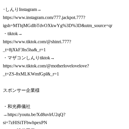
･しんりInstagram→
https://www.instagram.com/777.jackpot.777?
igsh=MThjMGdlbTdvOXkwYg%3D%3D&utm_source=qr
・tiktok→
https://www.tiktok.com/@shinri.777?
_t=8jXkF3hs5ha&_r=1
・マザコンしんりtiktok→
https://www.tiktok.com/@motherlovelovelove?
_t=ZS-8xMLKWmfGpl&_r=1
スポンサー企業様
・和光葬儀社
→https://youtu.be/Xd8uvlrU2qQ?
si=7zHlSiTFbwhpexPN