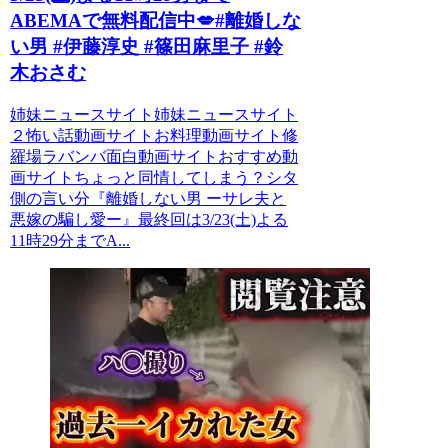
ABEMAで無料配信中💋#離婚しな
い男 #伊藤淳史 #篠田麻里子 #鈴
木おさむ
姉妹ニュースサイト姉妹ニュースサイト
２怖い話動画サイトお料理動画サイト修
羅場ラバンバ面白動画サイトおすすめ動
画サイトちょっと同情してしまう？シタ
側の言い分『離婚しない男 ーサレ夫と
悪嫁の騙し愛ー』最終回は3/23(土)よる
11時29分までA...