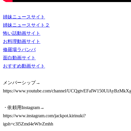
姉妹ニュースサイト
姉妹ニュースサイト２
怖い話動画サイト
お料理動画サイト
修羅場ラバンバ
面白動画サイト
おすすめ動画サイト
メンバーシップ→
https://www.youtube.com/channel/UCQgtvEFaIW150UlAyBzMkXg/
・依頼用Instagram→
https://www.instagram.com/jackpot.kirinuki?
igsh=c3l5Zmd4eWlvZmhh