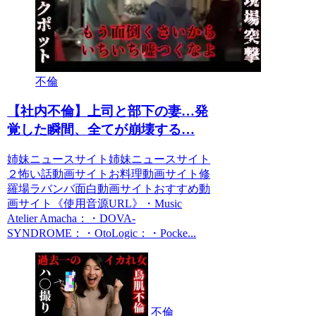
不倫
【社内不倫】上司と部下の妻…発
覚した瞬間、全てが崩壊する…
姉妹ニュースサイト姉妹ニュースサイト
２怖い話動画サイトお料理動画サイト修
羅場ラバンバ面白動画サイトおすすめ動
画サイト《使用音源URL》・Music
Atelier Amacha：・DOVA-
SYNDROME：・OtoLogic：・Pocke...
不倫