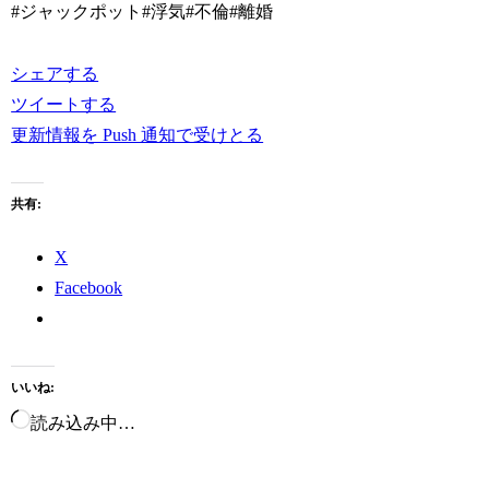
#ジャックポット#浮気#不倫#離婚
シェアする
ツイートする
更新情報を Push 通知で受けとる
共有:
X
Facebook
いいね:
読み込み中…