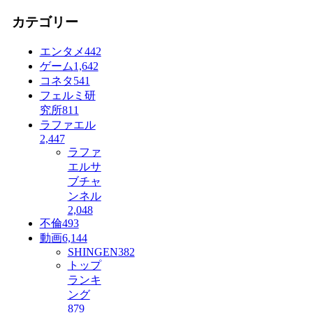
カテゴリー
エンタメ
442
ゲーム
1,642
コネタ
541
フェルミ研
究所
811
ラファエル
2,447
ラファ
エルサ
ブチャ
ンネル
2,048
不倫
493
動画
6,144
SHINGEN
382
トップ
ランキ
ング
879