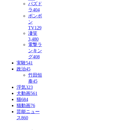
パズド
ラ
404
ボンボ
ン
TV
129
凄笑
3,480
電撃ラ
ンキン
グ
408
実験
541
政治
45
竹田恒
泰
45
浮気
323
犬動画
561
猫
684
猫動画
76
芸能ニュー
ス
860