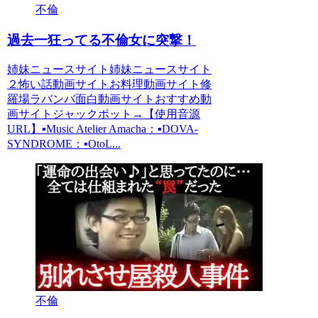
不倫
過去一狂ってる不倫女に突撃！
姉妹ニュースサイト姉妹ニュースサイト
２怖い話動画サイトお料理動画サイト修
羅場ラバンバ面白動画サイトおすすめ動
画サイトジャックポット→【使用音源
URL】▪️Music Atelier Amacha：▪️DOVA-
SYNDROME：▪️OtoL...
不倫