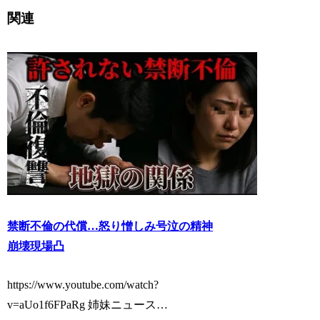
関連
禁断不倫の代償…怒り憎しみ号泣の精神
崩壊現場凸
https://www.youtube.com/watch?
v=aUo1f6FPaRg 姉妹ニュース…