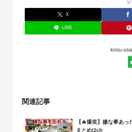
シ
X
LINE
kosu-
関連記事
【🔥爆笑】嫌な事あっ
凄笑
まとめ/2ch