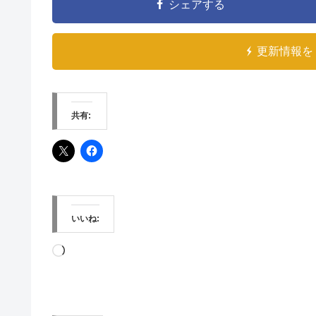
シェアする
更新情報を 
共有:
いいね:
読
み
込