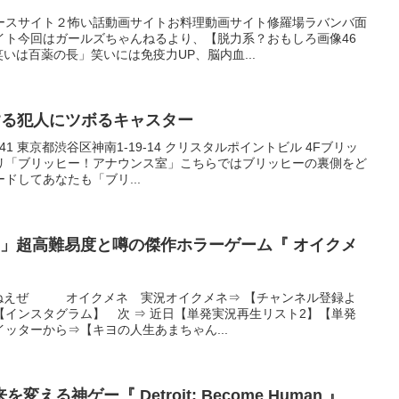
ースサイト２怖い話動画サイトお料理動画サイト修羅場ラバンバ面
イト今回はガールズちゃんねるより、【脱力系？おもしろ画像46
いは百薬の長」笑いには免疫力UP、脳内血...
する犯人にツボるキャスター
041 東京都渋谷区神南1-19-14 クリスタルポイントビル 4Fブリッ
リ「ブリッヒー！アナウンス室」こちらではブリッヒーの裏側をど
ドしてあなたも「ブリ...
 」超高難易度と噂の傑作ホラーゲーム『 オイクメ
まんねえぜ オイクメネ 実況オイクメネ⇒ 【チャンネル登録よ
インスタグラム】 次 ⇒ 近日【単発実況再生リスト2】【単発
ッターから⇒【キヨの人生あまちゃん...
る神ゲー『 Detroit: Become Human 』