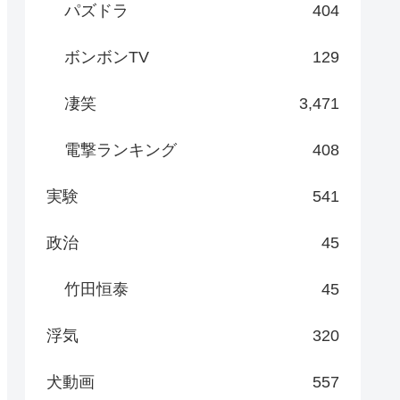
パズドラ
404
ボンボンTV
129
凄笑
3,471
電撃ランキング
408
実験
541
政治
45
竹田恒泰
45
浮気
320
犬動画
557