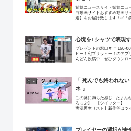
姉妹ニュースサイト姉妹ニュ
白動画サイトおすすめ動画サ
選】をお届け致します！✅「笑
心境をTシャツで表現
凄笑
プレゼントの窓口🔽 〒150-0
ヒー！宛ブリッヒー！のアプ
んどん投稿中！ぜひダウンロー
「 死んでも終われない
ゲーム
ネ 』
この謎に満ちた感じ...た
ろっぷ】 【ツイッター】 【
実況再生リスト】新作等はツイ
プレイヤーの選択が未来を変え
ゲーム