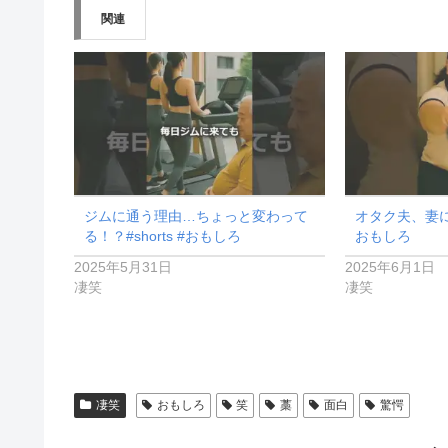
み
関連
中…
ジムに通う理由…ちょっと変わって
オタク夫、妻に屈
る！？#shorts #おもしろ
おもしろ
2025年5月31日
2025年6月1日
凄笑
凄笑
凄笑
おもしろ
笑
藁
面白
驚愕