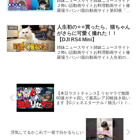
姉妹ニュースサイト姉妹ニュースサイト
２怖い話動画サイトお料理動画サイト修
羅場ラバンバ面白動画サイト第83夜「判
明の瞬間」相手が猫を飼っていることに
まったく気がついていないフータくんと
ミヤマセンパイだったが……。ー 疲れて
人生初の⚪︎⚪︎買ったら、猫ちゃん
猫動画
帰ってきた夜は、猫と...
がさらに可愛く撮れた！！
【DJI RS4 Mini】
姉妹ニュースサイト姉妹ニュースサイト
２怖い話動画サイトお料理動画サイト修
羅場ラバンバ面白動画サイト人生初のカ
メラ用ジンバル買いました！2年前くらい
から欲しかったのですが、とある機能に
惚れて購入を決心しました！今回買った
もの➡︎メインチャンネ...
【本日ラストチャンス】リセマラで無限
60連ガチャ回して最高レア10枚抜き狙い
ます【Gジェネエターナル / 猫元パト /
#VTuber】
浮気してるかこれで一発で分かるらしい