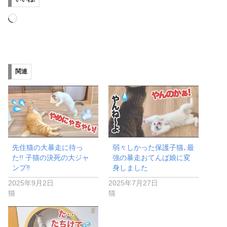
読
み
込
み
関連
中…
先住猫の大暴走に待っ
弱々しかった保護子猫､最
た!! 子猫の決死の大ジャ
強の暴走おてんば娘に変
ンプ‼︎
身しました
2025年9月2日
2025年7月27日
猫
猫