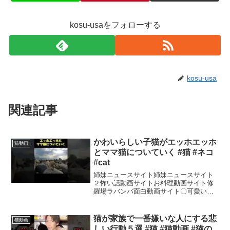
kosu-usaをフォローする
kosu-usa
関連記事
かわいらしい子猫がエッホエッホ
猫動画
とママ猫についていく #猫 #ネコ
#cat
姉妹ニュースサイト姉妹ニュースサイト
２怖い話動画サイトお料理動画サイト修
羅場ラバンバ面白動画サイト〇可愛い野
良猫動画を毎日配信中！チャンネル登録
お願いします↓【リンク集 / SNS Link】〇
X（旧Twitter） 〇TikTok 〇In...
猫が家族で一番嫌いな人にする悲
猫動画
しい行動５選 #猫 #猫動画 #猫の