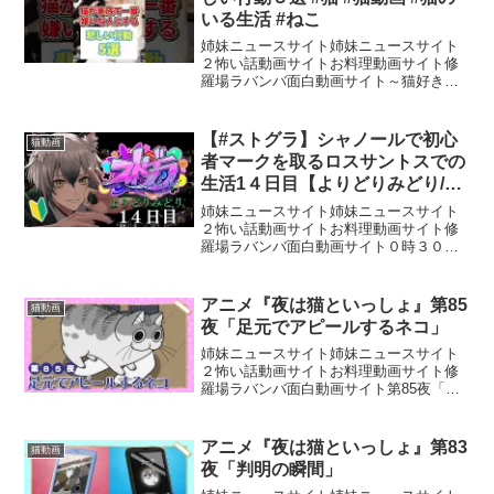
いる生活 #ねこ
姉妹ニュースサイト姉妹ニュースサイト
２怖い話動画サイトお料理動画サイト修
羅場ラバンバ面白動画サイト～猫好きが
伝える～◽️ 猫の知識・猫の雑学◽️ あまり知
らない愛猫との正しい接し方◽️ 猫好きな
人に届け◽️不幸な猫を減らしたい
【#ストグラ】シャノールで初心
猫動画
者マークを取るロスサントスでの
生活1４日目【よりどりみどり/猫
瀬乃しん】
姉妹ニュースサイト姉妹ニュースサイト
２怖い話動画サイトお料理動画サイト修
羅場ラバンバ面白動画サイト０時３０分
にシャノールへ行くよりどりみどり。体
験としてお仕事する際に「初心者マー
ク」を外します。よりどりみどりが、よ
アニメ『夜は猫といっしょ』第85
猫動画
り”大人”の階段を上る日で...
夜「足元でアピールするネコ」
姉妹ニュースサイト姉妹ニュースサイト
２怖い話動画サイトお料理動画サイト修
羅場ラバンバ面白動画サイト第85夜「足
元でアピールするネコ」ピーちゃんの足
元にやってきたキュルガ。ピーちゃんが
避けてもまた足の上に座ろうとする
アニメ『夜は猫といっしょ』第83
猫動画
が……。ー 疲れて帰ってき...
夜「判明の瞬間」