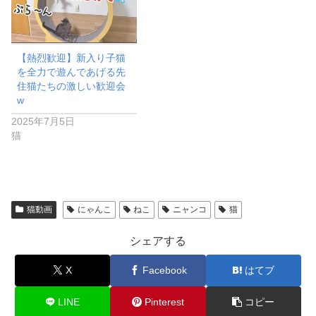
【熱烈歓迎】新入り子猫
を全力で遊んであげる先
住猫たちの激しい歓迎会
w
2025年7月5日
猫
猫動画
にゃんこ
ねこ
ニャンコ
猫
シェアする
X
Facebook
はてブ
LINE
Pinterest
コピー