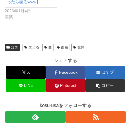
ったら寝ろwww】
2026年1月4日
凄笑
凄笑
笑える
藁
面白
驚愕
シェアする
X
Facebook
はてブ
LINE
Pinterest
コピー
kosu-usaをフォローする