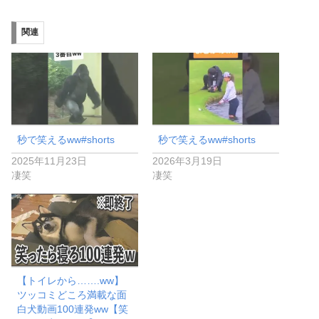
み
関連
中…
秒で笑えるww#shorts
秒で笑えるww#shorts
2025年11月23日
2026年3月19日
凄笑
凄笑
【トイレから…….ww】
ツッコミどころ満載な面
白犬動画100連発ww【笑