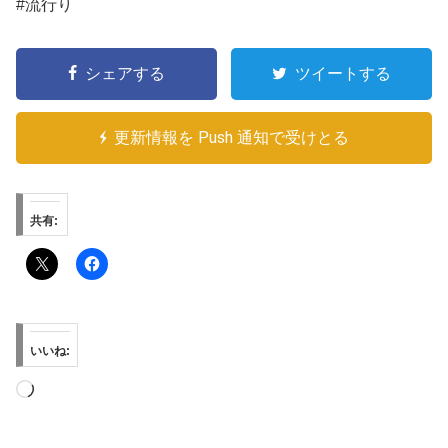
#流行り
シェアする
ツイートする
更新情報を Push 通知で受けとる
共有:
いいね:
読
み
込