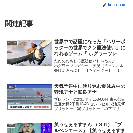
kosu-usa
関連記事
世界中で話題になった「ハリーポ
ゲーム
ッターの世界でクソ魔法使い」に
なれるゲーム『 ホグワーツレガ
シー 』#2
ただのおもしろ魔法使いじゃねえか
ホグワーツレガシー 実況【チャンネル
登録よろっぷ】 【ツイッター】 【イ
ンスタグラム】 次 ⇒【単発実況再生リ
スト2】【単発実況再生リスト】新作等は
ツイッターから⇒【キヨの人生あまちゃ
天気予報中に映り込む夏休み中の
凄笑
んネル】 【ニコニコ...
壺浅アナと咲良アナ
プレゼントの窓口🔽〒153-0044 東京都目
黒区大橋2丁目16-23 セントヒルズ池尻4F
ブリッヒー！宛ブリッヒー！のアプリ
「ブリッヒー！アナウンス室」こちらで
はブリッヒーの裏側をどんどん投稿中！
ぜひダウンロードしてあなたも「ブリラ
笑ゥせぇるすまん （３６）「ブ
凄笑
ー」に...
ルペンエース」【笑ゥせぇるすま