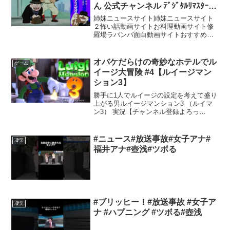
ん 公式チャンネル ﾃﾞｼﾞﾀﾙﾘﾏｽﾀｰ
版】
姉妹ニュースサイト姉妹ニュースサイト
２怖い話動画サイトお料理動画サイト修
羅場ラバンバ面白動画サイトおすすめ動
画サイト▼公開中のエピソード 【あらす
じ】プロ野球選手・能見野新造（25）
は、精神面が弱く、試合になるとコント
オバケだらけの奇妙なホテルでル
ゲーム
ロールを乱す2軍投手。...
イージ大冒険 #4【ルイージマン
ション3】
勝手に1人でルイージの設定を考えて盛り
上がる男ルイージマンション3 （ルイマ
ン3） 実況【チャンネル登録よろっ
ぷ】 【ツイッター】 【インスタグラ
ム】 【ルイージマンション3再生リス
ト】【単発実況再生リスト2】【単発実況
#ニュース#放送事故#女子アナ#
凄笑
再生リスト】新作等は...
福井アナ#壺浅#ツボる
#ブリッヒー！#放送事故 #女子ア
凄笑
ナ #ハプニング #ツボる#壺浅