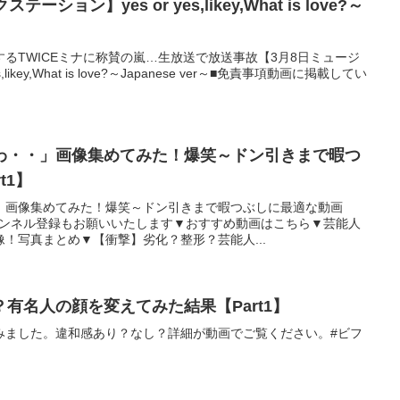
ション】yes or yes,likey,What is love?～
るTWICEミナに称賛の嵐…生放送で放送事故【3月8日ミュージ
likey,What is love?～Japanese ver～■免責事項動画に掲載してい
わ・・」画像集めてみた！爆笑～ドン引きまで暇つ
t1】
」画像集めてみた！爆笑～ドン引きまで暇つぶしに最適な動画
チャンネル登録もお願いいたします▼おすすめ動画はこちら▼芸能人
！写真まとめ▼【衝撃】劣化？整形？芸能人...
有名人の顔を変えてみた結果【Part1】
みました。違和感あり？なし？詳細が動画でご覧ください。#ビフ