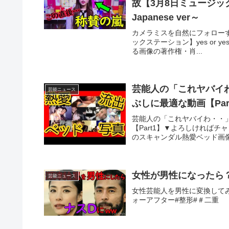
故【3月8日ミュージックステー
Japanese ver～
カメラミスを自然にフォローす
ックステーション】yes or yes,
る画像の著作権・肖...
芸能人の「これヤバイ
芸能ニュース
ぶしに最適な動画【Par
芸能人の「これヤバイわ・・
【Part1】▼よろしければ
のスキャンダル熱愛ベッド画像
女性が男性になったら？
芸能ニュース
女性芸能人を男性に変換して
ォーアフター#整形#＃二重