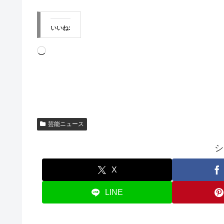
いいね:
読
み
込
み
中…
芸能ニュース
シ
X
LINE