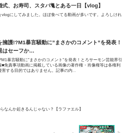
式、お寿司、スタバ🐈とある一日【vlog】
vlogにしてみました。ほぼ食べてる動画が多いです。よろしけれ
擁護!?M1暴言騒動に”まさかのコメント”を発表！
退はセーフか…
?M1暴言騒動に"まさかのコメント"を発表！とろサーモン芸能界引
録■免責事項動画に掲載している画像の著作権・肖像権等は各権利
害する目的ではありません。記事の内...
たらなんか起きるんじゃない？【ラファエル】