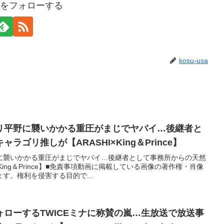
usaをフォローする
kosu-usa
リ平野に襲いかかる重圧がまじでヤバイ…後継者と
ゴリ推しが【ARASHI×King＆Prince】
に襲いかかる重圧がまじでヤバイ…後継者として事務所からの天然
King＆Prince】■免責事項動画に掲載している画像の著作権・肖像
す。権利を侵害する目的で...
ローするTWICEミナに称賛の嵐…生放送で放送事