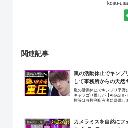
kosu-
関連記事
嵐の活動休止でキンプ
芸能ニュース
して事務所からの天然キャラ
嵐の活動休止でキンプリ平野
キャラゴリ推しが【ARASHI×
権等は各権利所有者に帰属しま
カメラミスを自然にフォ
芸能ニュース