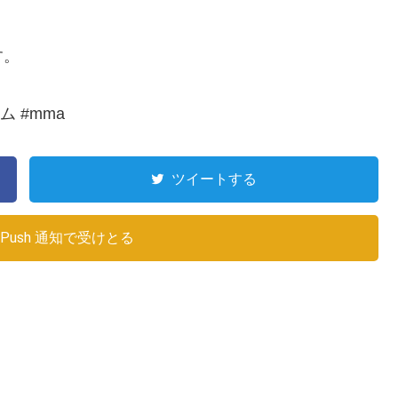
す。
ム #mma
ツイートする
Push 通知で受けとる