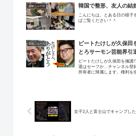
韓国で整形、友人の結婚
芸能ニュース
こんにちは。とある日の様子を
ばご覧ください＾＾
ビートたけしが久保田を
芸能ニュース
とろサーモン芸能界引
ビートたけしが久保田を擁護!
退はセーフか…チャンネル登
所有者に帰属します。権利を侵
女子2人と富士山でキャンプし