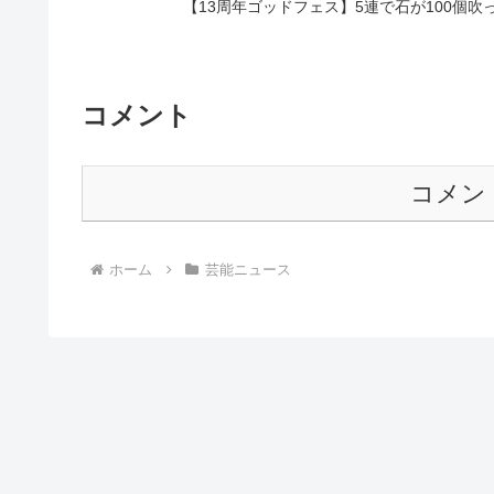
【13周年ゴッドフェス】5連で石が100個
コメント
コメン
ホーム
芸能ニュース