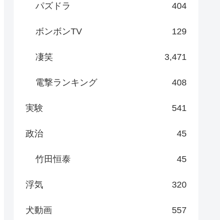
パズドラ
404
ボンボンTV
129
凄笑
3,471
電撃ランキング
408
実験
541
政治
45
竹田恒泰
45
浮気
320
犬動画
557