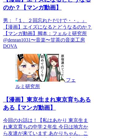
のか？【マンガ動画】
男：『１、２回忘れただけで・・。』
【漫画】エイズになるとどうなるのか？
【マンガ動画】脚本：フェルミ研究所
@denran1031〜音楽〜甘茶の音楽工房
DOVA
フェ
ルミ研究所
【漫画】東京生まれ東京育ちある
ある【マンガ動画】
今回のお話は！【私はあかり 東京生ま
れ東京育ちの中学２年生 今日は地方か
ら友達が来ています あかりちゃん、こ