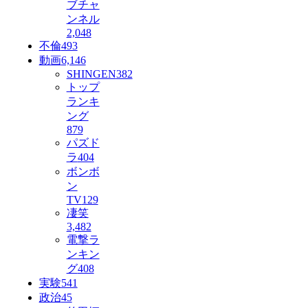
ブチャ
ンネル
2,048
不倫
493
動画
6,146
SHINGEN
382
トップ
ランキ
ング
879
パズド
ラ
404
ボンボ
ン
TV
129
凄笑
3,482
電撃ラ
ンキン
グ
408
実験
541
政治
45