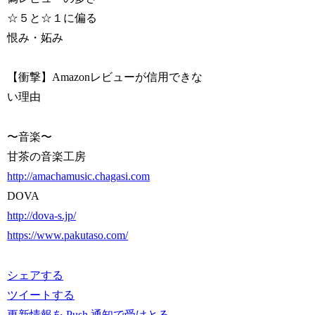
☆５と☆１に偏る
恨み・妬み
【衝撃】Amazonレビューが信用できな
い理由
〜音楽〜
甘茶の音楽工房
http://amachamusic.chagasi.com
DOVA
http://dova-s.jp/
https://www.pakutaso.com/
シェアする
ツイートする
更新情報を Push 通知で受けとる