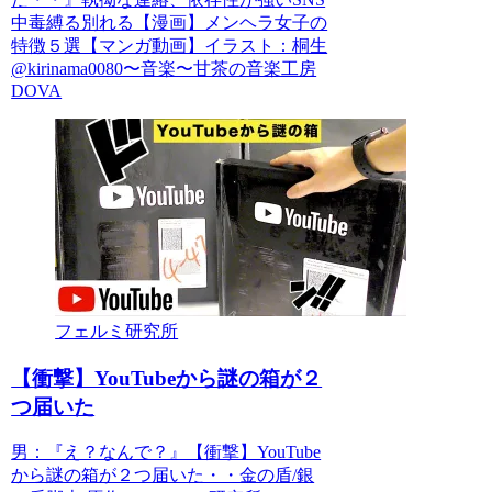
中毒縛る別れる【漫画】メンヘラ女子の
特徴５選【マンガ動画】イラスト：桐生
@kirinama0080〜音楽〜甘茶の音楽工房
DOVA
フェルミ研究所
【衝撃】YouTubeから謎の箱が２
つ届いた
男：『え？なんで？』【衝撃】YouTube
から謎の箱が２つ届いた・・金の盾/銀