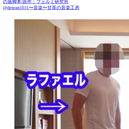
の盾脚本/原作：フェルミ研究所
@denran1031〜音楽〜甘茶の音楽工房