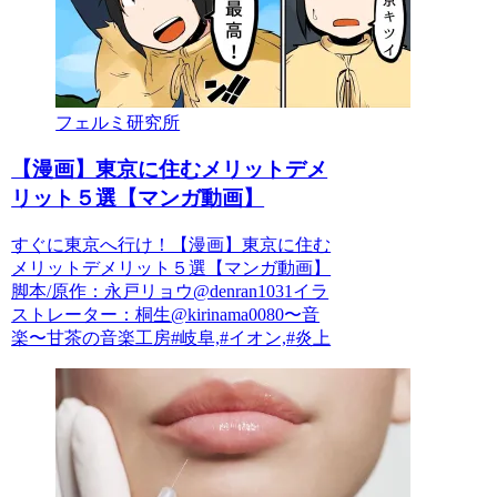
フェルミ研究所
【漫画】東京に住むメリットデメ
リット５選【マンガ動画】
すぐに東京へ行け！【漫画】東京に住む
メリットデメリット５選【マンガ動画】
脚本/原作：永戸リョウ@denran1031イラ
ストレーター：桐生@kirinama0080〜音
楽〜甘茶の音楽工房#岐阜,#イオン,#炎上