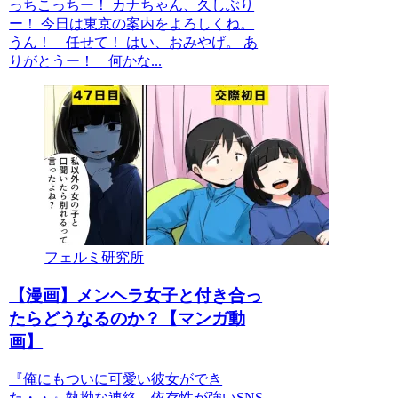
っちこっちー！ カナちゃん、久しぶり
ー！ 今日は東京の案内をよろしくね。
うん！ 任せて！ はい、おみやげ。 あ
りがとうー！ 何かな...
フェルミ研究所
【漫画】メンヘラ女子と付き合っ
たらどうなるのか？【マンガ動
画】
『俺にもついに可愛い彼女ができ
た・・』執拗な連絡、依存性が強いSNS