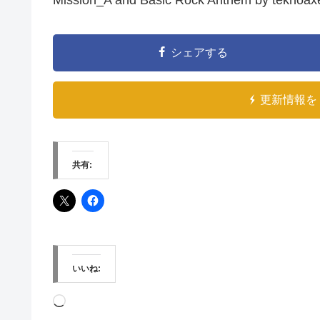
シェアする
更新情報を 
共有:
いいね:
読