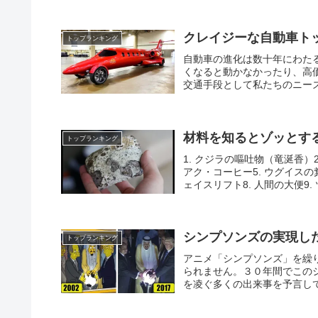
クレイジーな自動車ト
トップランキング
自動車の進化は数十年にわた
くなると動かなかったり、高
交通手段として私たちのニーズ
材料を知るとゾッとす
トップランキング
1. クジラの嘔吐物（竜涎香）
アク・コーヒー5. ウグイスの
ェイスリフト8. 人間の大便9. 
シンプソンズの実現し
トップランキング
アニメ「シンプソンズ」を繰
られません。３０年間でこの
を凌ぐ多くの出来事を予言して