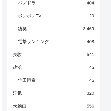
パズドラ
404
ボンボンTV
129
凄笑
3,469
電撃ランキング
408
実験
541
政治
45
竹田恒泰
45
浮気
320
犬動画
556