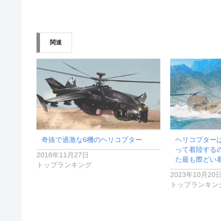
み
込
み
関連
中…
奇抜で過激な6機のヘリコプター
ヘリコプター
って着陸する
2018年11月27日
た最も際どい
トップランキング
2023年10月20
トップランキン