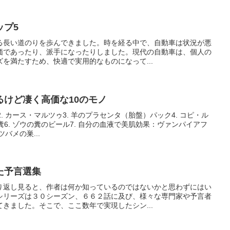
ップ5
る長い道のりを歩んできました。時を経る中で、自動車は状況が悪
価であったり、派手になったりしました。現代の自動車は、個人の
を満たすため、快適で実用的なものになって...
るけど凄く高価な10のモノ
2. カース・マルツゥ3. 羊のプラセンタ（胎盤）パック4. コピ・ル
糞6. ゾウの糞のビール7. 自分の血液で美肌効果：ヴァンパイアフ
ツバメの巣...
た予言選集
り返し見ると、作者は何か知っているのではないかと思わずにはい
シリーズは３０シーズン、６６２話に及び、様々な専門家や予言者
きました。そこで、ここ数年で実現したシン...