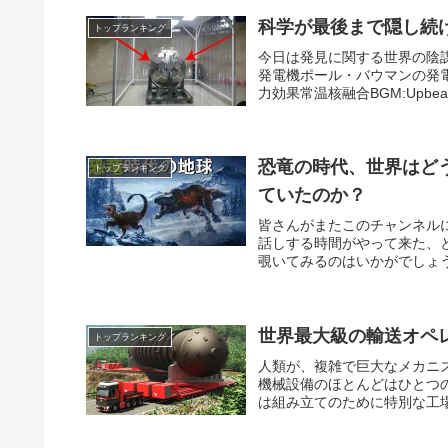
科学が最後まで隠し続
トップランキング
今日は発見に関する世界の陰
発電機ポール・バウマンの発
力効果常温核融合BGM:Upbeat and
恐竜の時代、世界はど
トップランキング
ていたのか？
皆さんがまたこのチャンネル
話しする時間がやって来た、
覗いてみるのはいかがでしょう
世界最大級の輸送オペ
トップランキング
人類が、複雑で巨大なメカニ
機械設備のほとんどはひとつ
は組み立てのために特別な工場