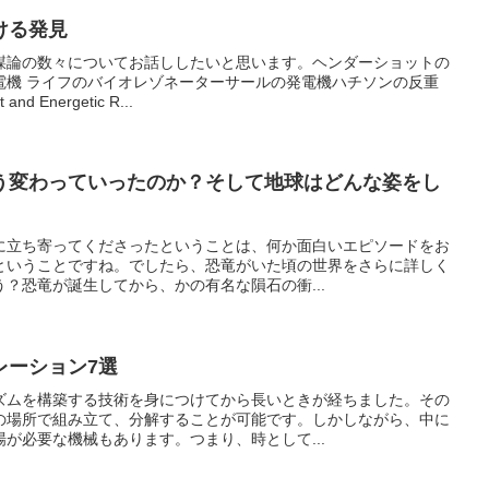
ける発見
謀論の数々についてお話ししたいと思います。ヘンダーショットの
電機 ライフのバイオレゾネーターサールの発電機ハチソンの反重
 Energetic R...
う変わっていったのか？そして地球はどんな姿をし
に立ち寄ってくださったということは、何か面白いエピソードをお
ということですね。でしたら、恐竜がいた頃の世界をさらに詳しく
？恐竜が誕生してから、かの有名な隕石の衝...
レーション7選
ズムを構築する技術を身につけてから長いときが経ちました。その
の場所で組み立て、分解することが可能です。しかしながら、中に
が必要な機械もあります。つまり、時として...