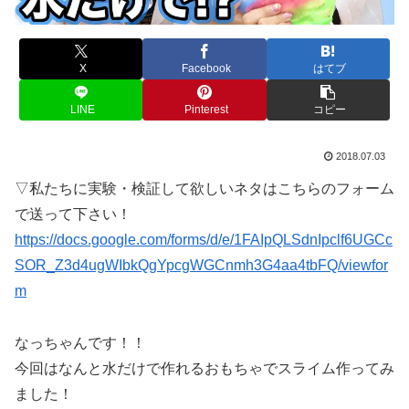
X
Facebook
はてブ
LINE
Pinterest
コピー
2018.07.03
▽私たちに実験・検証して欲しいネタはこちらのフォーム
で送って下さい！
https://docs.google.com/forms/d/e/1FAIpQLSdnIpclf6UGCc
SOR_Z3d4ugWIbkQgYpcgWGCnmh3G4aa4tbFQ/viewfor
m
なっちゃんです！！
今回はなんと水だけで作れるおもちゃでスライム作ってみ
ました！