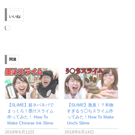
いいね:
読
み
込
み
関連
中…
【SLIME】超ネバネバで
【SLIME】激臭！？本物
まっくろ！墨汁スライム
すぎるう◯ちスライム作
作ってみた！ How To
ってみた！How To Make
Make Chinese Ink Slime
Unchi Slime
2018年6月12日
2018年6月14日