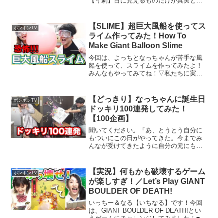
【寸劇】目に見えるものだけが真実とは
限らない言葉があなたの中の真実を変え
るかもしれないなつ▽私たちに実験・検
証して欲しいネタはこちらのフォームで
【SLIME】超巨大風船を使ってス
ボンボンTV
送って下さい！【こ...
ライム作ってみた！How To
Make Giant Balloon Slime
今回は、よっちとなっちゃんが苦手な風
船を使って、スライムを作ってみたよ！
みんなもやってみてね！▽私たちに実
験・検証して欲しいネタはこちらのフォ
ームで送って下さい！【この動画を見た
人にオススメの動画！】▽【SLIME】超
【どっきり】なっちゃんに誕生日
ボンボンTV
ネバネバでまっくろ！墨...
ドッキリ100連発してみた！
【100企画】
聞いてください。「あ、とうとう自分に
もついにこの日がやってきた。今までみ
んなが受けてきたように自分の元にも遂
に、ドッキリ10連発のような何かが来
た」のだとそう思っていました。今日は
お昼すぎから、りっちゃんとよっちが2人
【実況】何もかも破壊するゲーム
ボンボンTV
で撮影をすると言ってい...
が楽しすぎ！／Let’s Play GIANT
BOULDER OF DEATH!
いっちー＆なる【いちなる】です！今回
は、GIANT BOULDER OF DEATH!とい