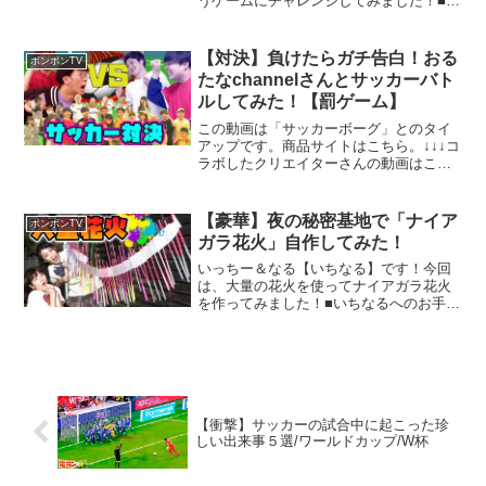
うゲームにチャレンジしてみました！■い
ちなるへのお手紙・イラストの宛先〒
112-8001東京都文京区音羽2-12-21講談社
「ボンボンTV」係加藤一華...
【対決】負けたらガチ告白！おる
ボンボンTV
たなchannelさんとサッカーバト
ルしてみた！【罰ゲーム】
この動画は「サッカーボーグ」とのタイ
アップです。商品サイトはこちら。↓↓↓コ
ラボしたクリエイターさんの動画はこち
らから↓↓↓▼ぴよちゃれ！ろこ/キジ彦
▼SatoshiPlays▼brother4channel▼アバ
ンティーズ▼おるたなcha...
【豪華】夜の秘密基地で「ナイア
ボンボンTV
ガラ花火」自作してみた！
いっちー＆なる【いちなる】です！今回
は、大量の花火を使ってナイアガラ花火
を作ってみました！■いちなるへのお手
紙・イラストの宛先〒112-8001東京都文
京区音羽2-12-21講談社「ボンボンTV」係
加藤一華（いっちー）・金城成美（な
る）宛【...
【衝撃】サッカーの試合中に起こった珍
しい出来事５選/ワールドカップ/W杯