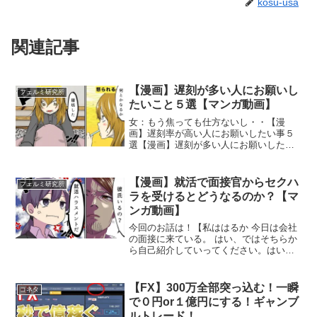
kosu-usa
関連記事
【漫画】遅刻が多い人にお願いし
フェルミ研究所
たいこと５選【マンガ動画】
女：もう焦っても仕方ないし・・【漫
画】遅刻率が高い人にお願いしたい事５
選【漫画】遅刻が多い人にお願いしたい
こと５選【マンガ動画】脚本/原作：フェ
ルミ研究所@denran1031イラストレータ
ー：ショーキ@shoki758 〜音楽〜甘茶の
【漫画】就活で面接官からセクハ
フェルミ研究所
音...
ラを受けるとどうなるのか？【マ
ンガ動画】
今回のお話は！【私ははるか 今日は会社
の面接に来ている。 はい、ではそちらか
ら自己紹介していってください。はい、
望月はるかです。私は学生の頃に「タピ
オカウォッチャー」というアプリを作っ
て最高で7万ダウンロード行ったことがあ
【FX】300万全部突っ込む！一瞬
コネタ
ります。その技術を...
で０円or１億円にする！ギャンブ
ルトレード！