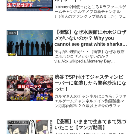
fxbinary今回使ったところ⬇︎ラファエルゲ
ームチャンネルアメブロ新チャンネル
⇩（個人のファンクラブ始めました）ファ
ンクラブ会員登録はこちら↓ラファエルク
ッキングこちらです⇩レシピは最後に載っ
てます炎上軍の休日⇩ヒカル・シバター・
【衝撃】なぜ水族館にホホジロザ
コネタ
ラファ...
メがいないのか？ Why you
cannot see great white sharks
at aquarium?
実は深い理由が・・【衝撃】なぜ水族館
にホホジロザメがいないのか？
via..Vox,wikipedia,Monterey Bay
Aquarium〜音楽〜甘茶の音楽工房DOVA
渋谷でSP付けてジャスティンビ
コネタ
ーバーに変装したら警察沙汰にな
った！
カルマさんのチャンネルはこちら↓ラファ
エルゲームチャンネルメイン動画編集マ
ン応募内容※２０歳以上※今のラファエ
ル動画のクオリティーの編集技術がある
方※週に何本可能か教えて下さい※パソ
コンのスペック教えて下さい※NDAを結
【漫画】いままで生きてきて気づ
フェルミ研究所
びます。※DMの一行...
いたこと【マンガ動画】