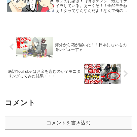
今回のお話は！【俺はケンジ 最近イラ
イラしている。あーくそ！！全然モテね
ぇ！女ってなんなんだよ！なんで俺の良
さがわかんねぇんだよ！くそ！あと身長
が１０cm高かったら！！そしてもっとイ
ケメンだったら人生イージーモードだっ
たのに！ フンッ 滑稽...
海外から箱が届いた！！日本にないもの
をレビューする
底辺YouTuberはお金を盗むのか？モニタ
リングしてみた結果・・・
コメント
コメントを書き込む