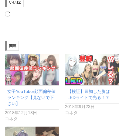
いいね:
読
み
込
み
関連
中…
女子YouTuber顔面偏差値
【検証】豊胸した胸は
ランキング【見ないで下
LEDライトで光る！？
さい】
2018年9月23日
2018年12月13日
コネタ
コネタ