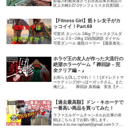
影協力釣船茶屋ざうお目黒店東京都品川
区上大崎2-27-1サンフェリスタ目黒5階ラ
ファエルゲームチャンネルアメブロ新チ
ャンネル⇩（個人のファンクラブ始めまし
た）ファンクラブ会員登録はこちら↓ラフ
【Fitness Girl】筋トレ女子がカ
凄笑
ァエルクッ...
ッコイイ！Part.69
可変式 タンベル 24kg アジャスタブルダ
ンベル 2.5～24kg 15段階調節 ダイヤル
可変ダンベル 腹筋ローラー 【最新進化
版】 アブローラー アブホイール 超静音
取り付け簡単 膝マット付き丸善 国産若
鶏のジューシーロースト ノー...
ホラゲ王の友人が作った大流行の
ゲーム
絶望ホラーゲーム『 葬回診 – 完
全クリア編 – 』
お前らもDLしてやれ！！！(ダイレクトマ
ーケティング)やっほーガッチさん。また
俺だよ。 葬回診 真相編 実況【チャ
ンネル登録よろっぷ】 【ツイッタ
ー】 【インスタグラム】 前回 ⇒ 【葬
回診】◆iOS版：◆Android版：◆公式サ
【過去最高額】ドン・キホーテで
コネタ
イト：...
一番高い商品を買ってみた！
ラファエルゲームチャンネルお仕事の依
頼はこちらまでお願い致します。
leave.it.to.me.raphael@gmail.comラファ
エルクッキングこちらです⇩レシピは最後