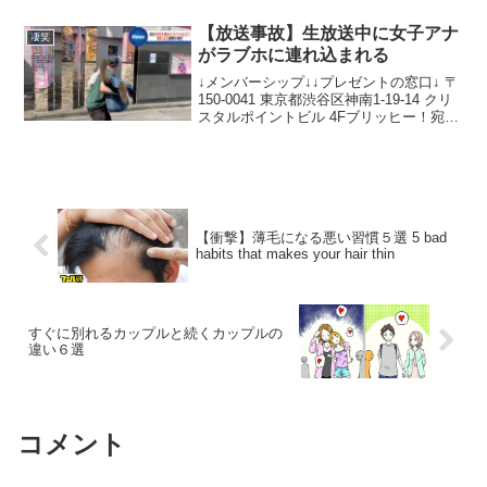
に載ってます・ラファエル２サブチャン
ネル ・インスタグラム・新ツイ...
【放送事故】生放送中に女子アナ
凄笑
がラブホに連れ込まれる
↓メンバーシップ↓↓プレゼントの窓口↓ 〒
150-0041 東京都渋谷区神南1-19-14 クリ
スタルポイントビル 4Fブリッヒー！宛こ
ちらのチャンネルは笑いをこらえるニュ
ースキャスター壺浅と熊本が生んだスー
パー女子アナ福井美千代がお送りす...
【衝撃】薄毛になる悪い習慣５選 5 bad
habits that makes your hair thin
すぐに別れるカップルと続くカップルの
違い６選
コメント