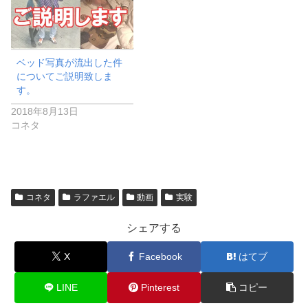
ベッド写真が流出した件
についてご説明致しま
す。
2018年8月13日
コネタ
コネタ
ラファエル
動画
実験
シェアする
X
Facebook
はてブ
LINE
Pinterest
コピー