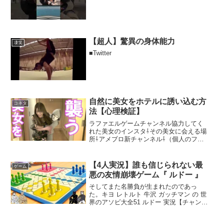
【超人】驚異の身体能力
凄笑
■Twitter
自然に美女をホテルに誘い込む方
コネタ
法【心理検証】
ラファエルゲームチャンネル協力してく
れた美女のインスタ⇩その美女に会える場
所⇩アメブロ新チャンネル⇩（個人のファ
ンクラブ始めました）ファンクラブ会員
登録はこちら↓ラファエルクッキングこち
らです⇩レシピは最後に載ってます炎上軍
【4人実況】誰も信じられない最
ゲーム
の休日⇩ヒカル・...
悪の友情崩壊ゲーム『 ルドー 』
そしてまた名勝負が生まれたのであっ
た。キヨ レトルト 牛沢 ガッチマン の 世
界のアソビ大全51 ルドー 実況【チャンネ
ル登録よろっぷ】 【ツイッター】
【インスタグラム】 【単発実況再生リ