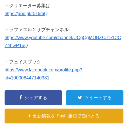
・クリエーター募集は️
https://goo.gl/r0z6mQ
・ラファエル２サブチャンネル
https://www.youtube.com/channel/UCgQgMOBZOJ1ZDtC
Z4hwP1uQ
・フェイスブック
https://www.facebook.com/profile.php?
id=100008447140381
シェアする
ツイートする
更新情報を Push 通知で受けとる