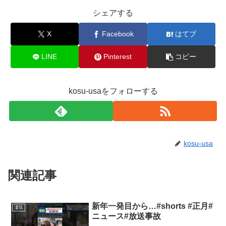
シェアする
X
Facebook
はてブ
LINE
Pinterest
コピー
kosu-usaをフォローする
kosu-usa
関連記事
新年一発目から…#shorts #正月#
凄笑
ニュース#放送事故