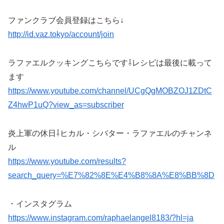
ファンクラブ会員登録はこちら↓
http://id.vaz.tokyo/account/join
ラファエルクッキングこちらです⇩レシピは最後に載って
ます
https://www.youtube.com/channel/UCgQgMOBZOJ1ZDtC
Z4hwP1uQ?view_as=subscriber
炎上軍の休日⇩ヒカル・シバター・ラファエルのチャンネ
ル
https://www.youtube.com/results?
search_query=%E7%82%8E%E4%B8%8A%E8%BB%8D
・インスタグラム
https://www.instagram.com/raphaelangel8183/?hl=ja