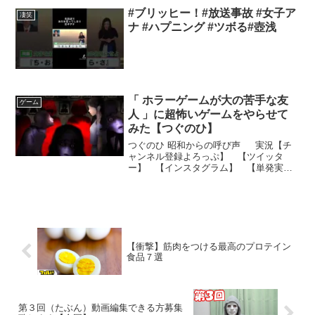
スト2】【単発実況再生リスト】新作等は
#ブリッヒー！#放送事故 #女子ア
凄笑
ツイッターか...
ナ #ハプニング #ツボる#壺浅
「 ホラーゲームが大の苦手な友
ゲーム
人 」に超怖いゲームをやらせて
みた【つぐのひ】
つぐのひ 昭和からの呼び声 実況【チ
ャンネル登録よろっぷ】 【ツイッタ
ー】 【インスタグラム】 【単発実況
再生リスト2】【単発実況再生リスト】新
作等はツイッターから⇒【キヨの人生あ
まちゃんネル】 【ニコニココミュ】
※私に関係がない他チ...
【衝撃】筋肉をつける最高のプロテイン
食品７選
第３回（たぶん）動画編集できる方募集