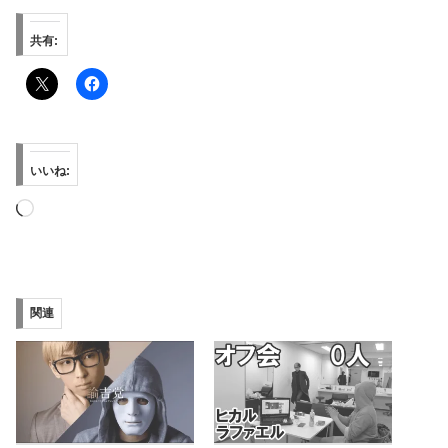
共有:
いいね:
読
み
込
み
関連
中…