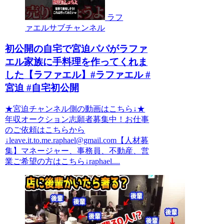
ラフ
ァエルサブチャンネル
初公開の自宅で宮迫パパがラファ
エル家族に手料理を作ってくれま
した【ラファエル】#ラファエル #
宮迫 #自宅初公開
★宮迫チャンネル側の動画はこちら↓★
年収オークション志願者募集中！お仕事
のご依頼はこちらから
↓leave.it.to.me.raphael@gmail.com【人材募
集】マネージャー、事務員、不動産、営
業ご希望の方はこちら↓raphael....