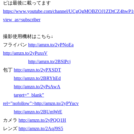
ピは最後に載ってます
https://www.youtube.com/channel/UCgQgMOBZOJ1ZDtCZ4hwP
view_as=subscriber
撮影使用機材はこちら↓
フライパン
http://amzn.to/2yPNoEa
http://amzn.to/2yPuxsV
http://amzn.to/2BSlPcj
包丁
http://amzn.to/2yPXSDT
http://amzn.to/2BRYhEd
http://amzn.to/2yPsAwA
target=”_blank”
rel=”nofollow”>http://amzn.to/2yPYucv
http://amzn.to/2BUmWrE
カメラ
http://amzn.to/2yPQQ1H
レンズ
http://amzn.to/2AqJ9S5