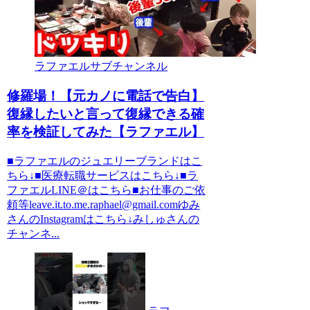
ラファエルサブチャンネル
修羅場！【元カノに電話で告白】
復縁したいと言って復縁できる確
率を検証してみた【ラファエル】
■ラファエルのジュエリーブランドはこ
ちら↓■医療転職サービスはこちら↓■ラ
ファエルLINE＠はこちら■お仕事のご依
頼等leave.it.to.me.raphael@gmail.comゆみ
さんのInstagramはこちら↓みしゅさんの
チャンネ...