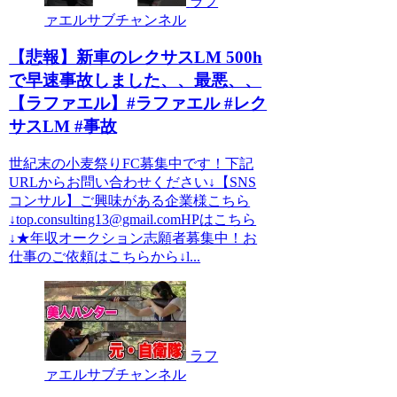
ラフ
ァエルサブチャンネル
【悲報】新車のレクサスLM 500h
で早速事故しました、、最悪、、
【ラファエル】#ラファエル #レク
サスLM #事故
世紀末の小麦祭りFC募集中です！下記
URLからお問い合わせください↓【SNS
コンサル】ご興味がある企業様こちら
↓top.consulting13@gmail.comHPはこちら
↓★年収オークション志願者募集中！お
仕事のご依頼はこちらから↓l...
ラフ
ァエルサブチャンネル