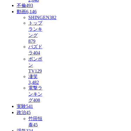
不倫
493
動画
6,146
SHINGEN
382
トップ
ランキ
ング
879
パズド
ラ
404
ボンボ
ン
TV
129
凄笑
3,482
電撃ラ
ンキン
グ
408
実験
541
政治
45
竹田恒
泰
45
浮気
324