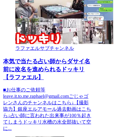
ラファエルサブチャンネル
本気で当たる占い師からダサイ名
前に改名を進められるドッキリ
【ラファエル】
■お仕事のご依頼等
leave.it.to.me.raphael@gmail.comごじゃゴ
レンさんのチャンネルはこちら↓【撮影
協力】銀座エルアモール過去動画はこち
ら↓占い師に言われた出来事が100％起き
てしまうドッキリ水槽の水全部抜いて空
に...