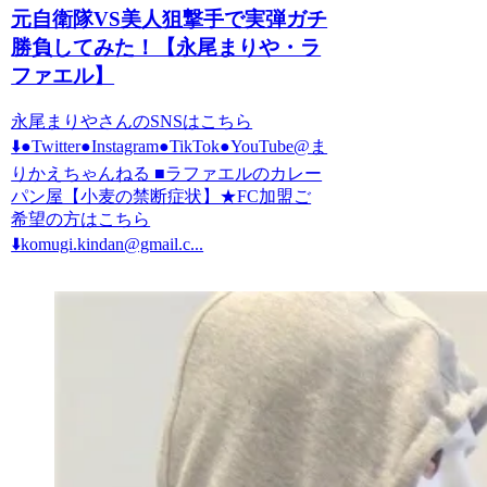
元自衛隊VS美人狙撃手で実弾ガチ
勝負してみた！【永尾まりや・ラ
ファエル】
永尾まりやさんのSNSはこちら
⬇️●Twitter●Instagram●TikTok●YouTube@ま
りかえちゃんねる ■ラファエルのカレー
パン屋【小麦の禁断症状】★FC加盟ご
希望の方はこちら
⬇️komugi.kindan@gmail.c...