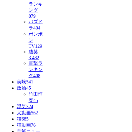
ランキ
ング
879
パズド
ラ
404
ボンボ
ン
TV
129
凄笑
3,482
電撃ラ
ンキン
グ
408
実験
541
政治
45
竹田恒
泰
45
浮気
324
犬動画
562
猫
685
猫動画
76
芸能ニュー