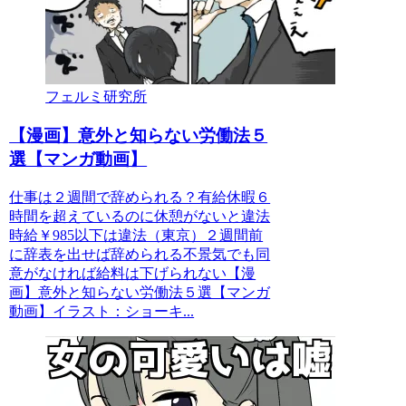
フェルミ研究所
【漫画】意外と知らない労働法５
選【マンガ動画】
仕事は２週間で辞められる？有給休暇６
時間を超えているのに休憩がないと違法
時給￥985以下は違法（東京）２週間前
に辞表を出せば辞められる不景気でも同
意がなければ給料は下げられない【漫
画】意外と知らない労働法５選【マンガ
動画】イラスト：ショーキ...