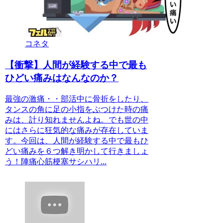
コネタ
【衝撃】人間が経験する中で最も
ひどい痛みはなんなのか？
最強の激痛・・部活中に骨折をしたり、
タンスの角に足の小指をぶつけた時の痛
みは、計り知れませんよね。でも世の中
にはさらに狂気的な痛みが存在していま
す。今回は、人間が経験する中で最もひ
どい痛みを６つ解き明かして行きましょ
う！陣痛心筋梗塞サシハリ...