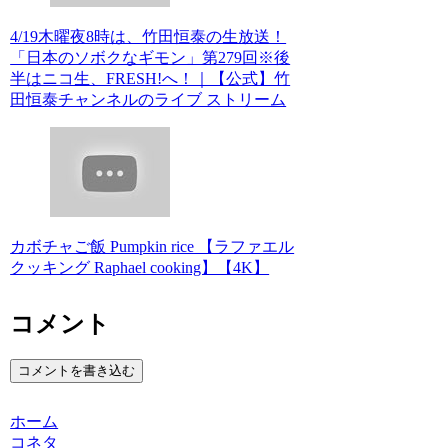
4/19木曜夜8時は、竹田恒泰の生放送！
「日本のソボクなギモン」第279回※後
半はニコ生、FRESH!へ！｜【公式】竹
田恒泰チャンネルのライブ ストリーム
カボチャご飯 Pumpkin rice 【ラファエル
クッキング Raphael cooking】【4K】
コメント
コメントを書き込む
ホーム
コネタ