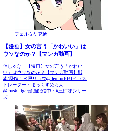
フェルミ研究所
【漫画】女の言う「かわいい」は
ウソなのか？【マンガ動画】
信じるな！【漫画】女の言う「かわい
い」はウソなのか？【マンガ動画】脚
本/原作：永戸リョウ@denran1031イラス
トレーター：まっくすめろん
@musk_tiger漫画配信中：#三姉妹シリー
ズ