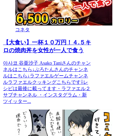
コネタ
【大食い】一杯１０万円！４.５キ
ロの焼肉丼を女性が一人で食う
아사코 谷亜沙子 Asako Taniさんのチャン
ネルはこちら↓ぷろたんさんのチャンネ
ルはこちら↓ラファエルゲームチャンネ
ルラファエルクッキングこちらです⇩レ
シピは最後に載ってます・ラファエル２
サブチャンネル ・インスタグラム・新
ツイッター...