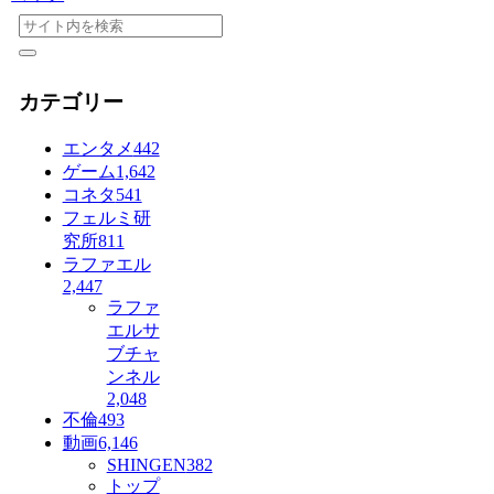
カテゴリー
エンタメ
442
ゲーム
1,642
コネタ
541
フェルミ研
究所
811
ラファエル
2,447
ラファ
エルサ
ブチャ
ンネル
2,048
不倫
493
動画
6,146
SHINGEN
382
トップ