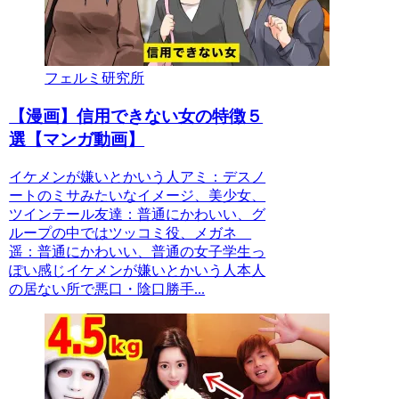
フェルミ研究所
【漫画】信用できない女の特徴５
選【マンガ動画】
イケメンが嫌いとかいう人アミ：デスノ
ートのミサみたいなイメージ、美少女、
ツインテール友達：普通にかわいい、グ
ループの中ではツッコミ役、メガネ
遥：普通にかわいい、普通の女子学生っ
ぽい感じイケメンが嫌いとかいう人本人
の居ない所で悪口・陰口勝手...