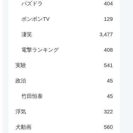
パズドラ
404
ボンボンTV
129
凄笑
3,477
電撃ランキング
408
実験
541
政治
45
竹田恒泰
45
浮気
322
犬動画
560