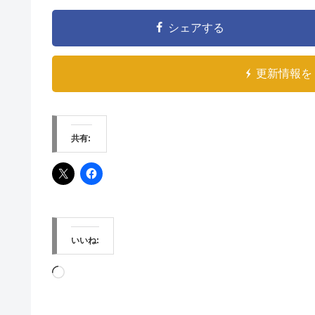
シェアする
更新情報を 
共有:
いいね:
読
み