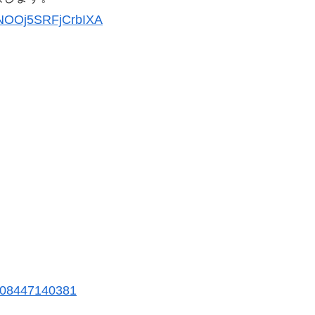
YNOOj5SRFjCrbIXA
0008447140381