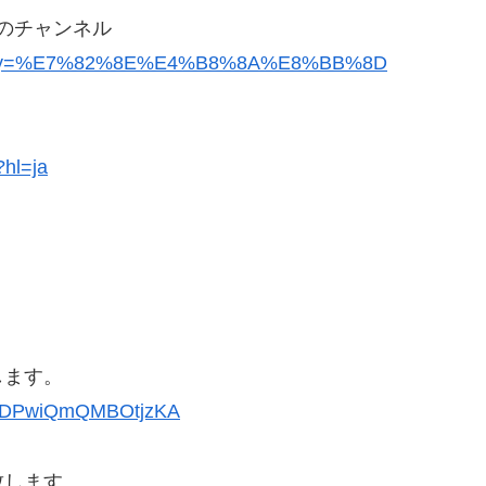
のチャンネル
ch_query=%E7%82%8E%E4%B8%8A%E8%BB%8D
?hl=ja
します。
EcQDPwiQmQMBOtjzKA
致します。