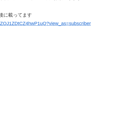
後に載ってます
BZOJ1ZDtCZ4hwP1uQ?view_as=subscriber