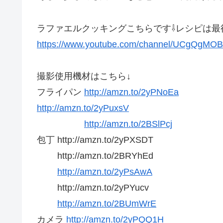
ラファエルクッキングこちらです⇩レシピは最
https://www.youtube.com/channel/UCgQgMO
撮影使用機材はこちら↓
フライパン
http://amzn.to/2yPNoEa
http://amzn.to/2yPuxsV
http://amzn.to/2BSlPcj
包丁 http://amzn.to/2yPXSDT
http://amzn.to/2BRYhEd
http://amzn.to/2yPsAwA
http://amzn.to/2yPYucv
http://amzn.to/2BUmWrE
カメラ
http://amzn.to/2yPQQ1H