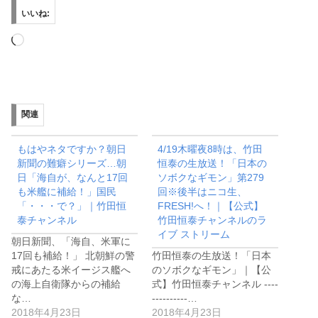
いいね:
読
み
込
み
関連
中…
もはやネタですか？朝日
4/19木曜夜8時は、竹田
新聞の難癖シリーズ…朝
恒泰の生放送！「日本の
日「海自が、なんと17回
ソボクなギモン」第279
も米艦に補給！」国民
回※後半はニコ生、
「・・・で？」｜竹田恒
FRESH!へ！｜【公式】
泰チャンネル
竹田恒泰チャンネルのラ
イブ ストリーム
朝日新聞、「海自、米軍に
17回も補給！」 北朝鮮の警
竹田恒泰の生放送！「日本
戒にあたる米イージス艦へ
のソボクなギモン」｜【公
の海上自衛隊からの補給
式】竹田恒泰チャンネル ----
な…
----------…
2018年4月23日
2018年4月23日