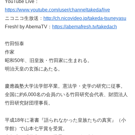
YouTube Live：
https://www.youtube.com/user/channeltakeda/live
ニコニコ生放送：
http://ch.nicovideo.jp/takeda-tsuneyasu
Fresh! by AbemaTV：
https://abemafresh.tv/takedach
竹田恒泰
作家
昭和50年、旧皇族・竹田家に生まれる。
明治天皇の玄孫にあたる。
慶應義塾大学法学部卒業。憲法学・史学の研究に従事。
全国に約6,000名の会員のいる竹田研究会代表、財団法人
竹田研究財団理事長。
平成18年に著書『語られなかった皇族たちの真実』（小
学館）で山本七平賞を受賞。