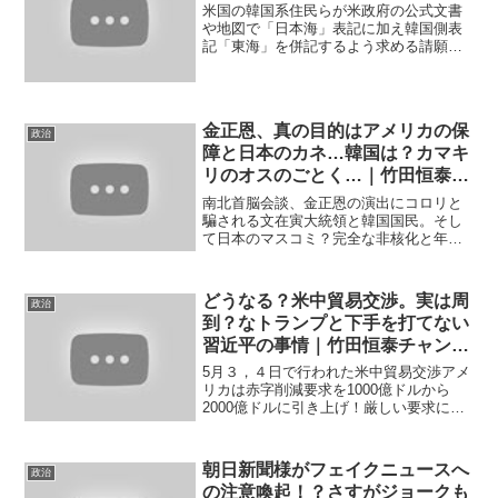
米国の韓国系住民らが米政府の公式文書
や地図で「日本海」表記に加え韓国側表
記「東海」を併記するよう求める請願を
ホワイトハウスに出していた問題でトラ
ンプ政権が請願を却下していたことが分
かった。(2018.4.26産経新聞)｜竹田恒泰
チャンネル-...
金正恩、真の目的はアメリカの保
政治
障と日本のカネ…韓国は？カマキ
リのオスのごとく…｜竹田恒泰チ
ャンネル
南北首脳会談、金正恩の演出にコロリと
騙される文在寅大統領と韓国国民。そし
て日本のマスコミ？完全な非核化と年内
終戦宣言を目指すことで南北が合意した
とのことだが、どちらも決めるのは北朝
鮮とアメリカであり、韓国を使いとして
どうなる？米中貿易交渉。実は周
政治
アメリカを交渉の場に引き...
到？なトランプと下手を打てない
習近平の事情｜竹田恒泰チャンネ
ル
5月３，４日で行われた米中貿易交渉アメ
リカは赤字削減要求を1000億ドルから
2000億ドルに引き上げ！厳しい要求に、
国内的に下手を打てない習近平政権の落
としどころは。。｜竹田恒泰チャンネル--
------------------------...
朝日新聞様がフェイクニュースへ
政治
の注意喚起！？さすがジョークも