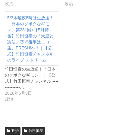
政治
政治
5/3木曜夜8時は生放送！
「日本のソボクなギモ
ン」第281回+【5月特
番】竹田恒泰の『天皇と
憲法』③※後半はニコ
生、FRESH!へ！｜【公
式】竹田恒泰チャンネル
のライブ ストリーム
竹田恒泰の生放送！「日本
のソボクなギモン」｜【公
式】竹田恒泰チャンネル ----
----------…
2018年5月9日
政治
政治
竹田恒泰