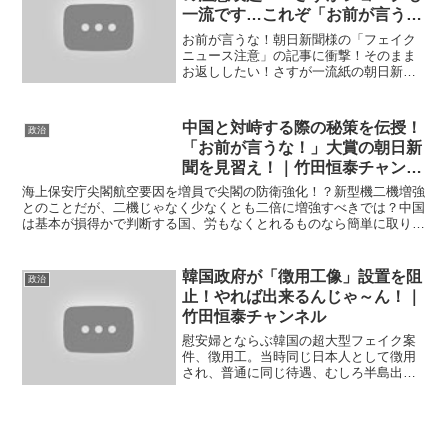
一流です…これぞ「お前が言う
な！」ってやつww｜竹田恒泰チ
お前が言うな！朝日新聞様の「フェイク
ャンネル
ニュース注意」の記事に衝撃！そのまま
お返ししたい！さすが一流紙の朝日新聞
さま、ジョークも一流です。「従軍慰安
愚」という戦後最大のフェイクニュース
の発信元である朝日新聞が、「広がるフ
中国と対峙する際の秘策を伝授！
政治
ェイクニュース」という記...
「お前が言うな！」大賞の朝日新
聞を見習え！｜竹田恒泰チャンネ
ル
海上保安庁尖閣航空要因を増員で尖閣の防衛強化！？新型機二機増強
とのことだが、二機じゃなく少なくとも二倍に増強すべきでは？中国
は基本が損得かで判断する国、労もなくとれるものなら簡単に取りに
来るのは歴史がしめすところ。そんな中国と対峙するには攻...
韓国政府が「徴用工像」設置を阻
政治
止！やれば出来るんじゃ～ん！｜
竹田恒泰チャンネル
慰安婦とならぶ韓国の超大型フェイク案
件、徴用工。当時同じ日本人として徴用
され、普通に同じ待遇、むしろ半島出身
人に対する配慮まであった徴用工なの
に、なぜか奴隷のような扱いを受けたと
いうデタラメをまき散らされている問
題。その徴用工像を慰安婦像の...