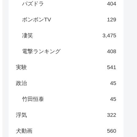
パズドラ
404
ボンボンTV
129
凄笑
3,475
電撃ランキング
408
実験
541
政治
45
竹田恒泰
45
浮気
322
犬動画
560