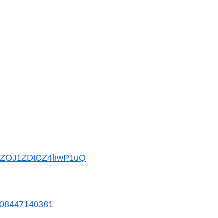
OBZOJ1ZDtCZ4hwP1uQ
0008447140381