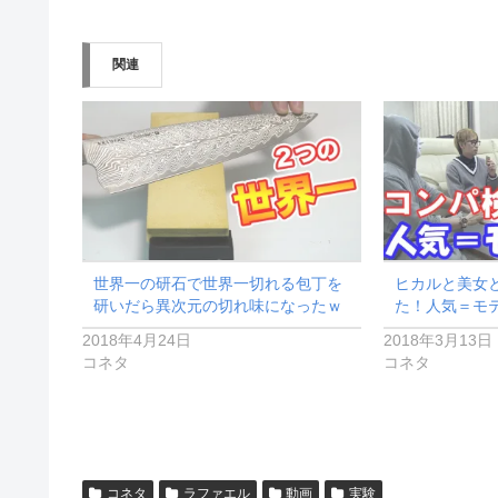
込
み
関連
中…
世界一の研石で世界一切れる包丁を
ヒカルと美女
研いだら異次元の切れ味になったｗ
た！人気＝モ
2018年4月24日
2018年3月13日
コネタ
コネタ
コネタ
ラファエル
動画
実験