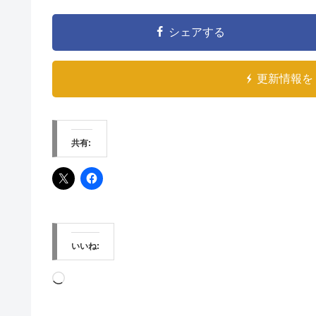
シェアする
更新情報を 
共有:
いいね:
読
み