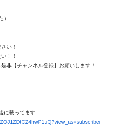
た）
ださい！
たい！！
ら是非【チャンネル登録】お願いします！
後に載ってます
BZOJ1ZDtCZ4hwP1uQ?view_as=subscriber