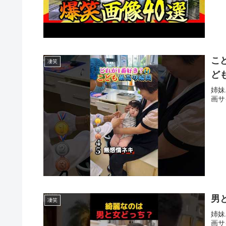
こ
凄笑
ども
姉妹
画サ
男と
凄笑
姉妹
画サ