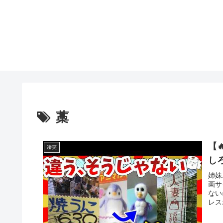
藁
【
凄笑
し
姉妹
画サ
ない
レス