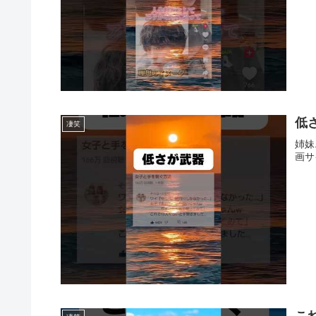
低さ
凄笑
姉妹
画サ