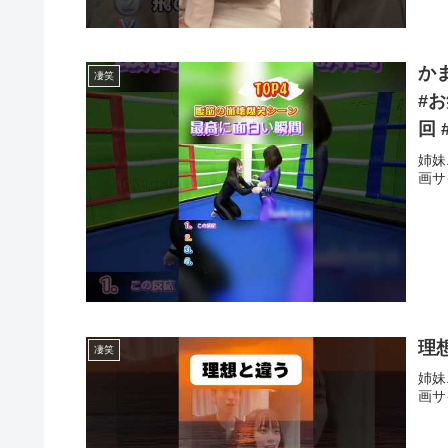
か
凄笑
#
回
壊
姉妹
画サ
理想
凄笑
姉妹
画サ