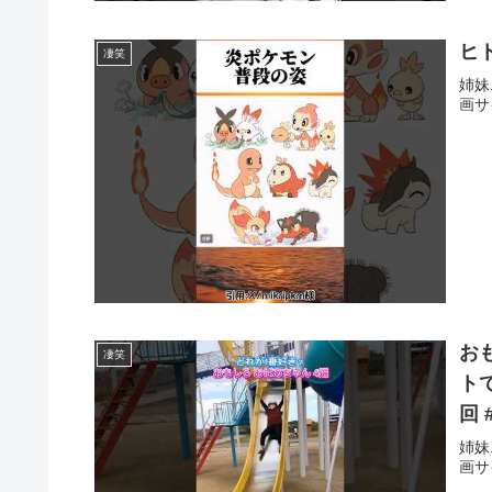
ヒ
凄笑
姉妹
画サ
お
凄笑
ト
回 
姉妹
画サ