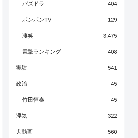
パズドラ
404
ボンボンTV
129
凄笑
3,475
電撃ランキング
408
実験
541
政治
45
竹田恒泰
45
浮気
322
犬動画
560