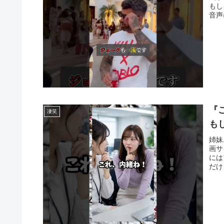
もし
音声
『
凄笑
も
姉妹
画サ
には
だけ