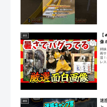
【
凄笑
像
姉妹
画サ
湿！
レス
迷
凄笑