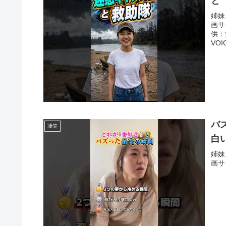
と
姉妹
画サ
供：
VOI
バ
凄笑
白
姉妹
画サ