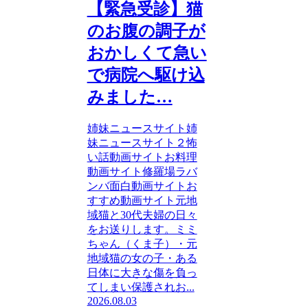
【緊急受診】猫
のお腹の調子が
おかしくて急い
で病院へ駆け込
みました…
姉妹ニュースサイト姉
妹ニュースサイト２怖
い話動画サイトお料理
動画サイト修羅場ラバ
ンバ面白動画サイトお
すすめ動画サイト元地
域猫と30代夫婦の日々
をお送りします。ミミ
ちゃん（くま子）・元
地域猫の女の子・ある
日体に大きな傷を負っ
てしまい保護されお...
2026.08.03