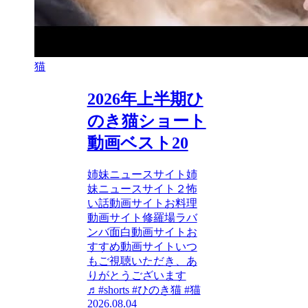
猫
2026年上半期ひ
のき猫ショート
動画ベスト20
姉妹ニュースサイト姉
妹ニュースサイト２怖
い話動画サイトお料理
動画サイト修羅場ラバ
ンバ面白動画サイトお
すすめ動画サイトいつ
もご視聴いただき、あ
りがとうございます
♬#shorts #ひのき猫 #猫
2026.08.04