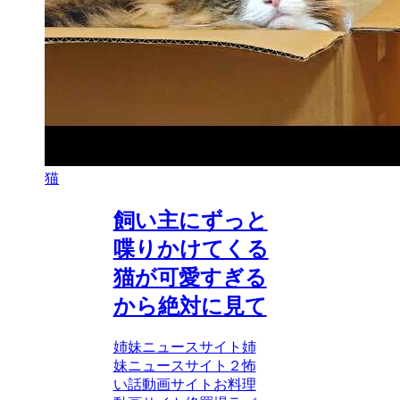
猫
飼い主にずっと
喋りかけてくる
猫が可愛すぎる
から絶対に見て
姉妹ニュースサイト姉
妹ニュースサイト２怖
い話動画サイトお料理