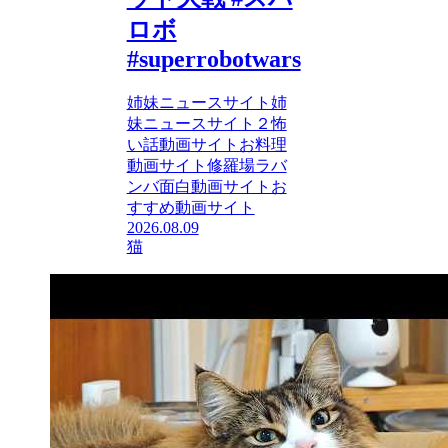
ロボ
#superrobotwars
姉妹ニュースサイト姉
妹ニュースサイト２怖
い話動画サイトお料理
動画サイト修羅場ラバ
ンバ面白動画サイトお
すすめ動画サイト
2026.08.09
猫