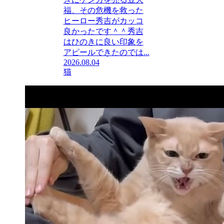
福、その危機を救った
ヒーロー秀吉がカッコ
良かったです＾＾秀吉
はひのきに良い印象を
アピールできたのでは...
2026.08.04
猫