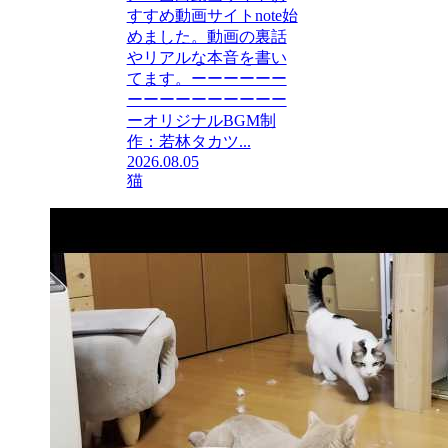
すすめ動画サイトnote始
めました。動画の裏話
やリアルな本音を書い
てます。ーーーーーー
ーーーーーーーーーー
ーオリジナルBGM制
作：若林タカツ...
2026.08.05
猫