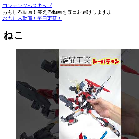
コンテンツへスキップ
おもしろ動画！笑える動画を毎日お届けしますよ！
おもしろ動画！毎日更新！
ねこ